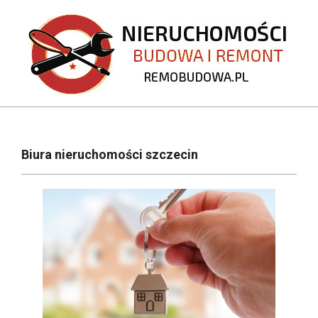
Skip
to
content
REMOBUDOWA.PL
Primary
Navigation
Biura nieruchomości szczecin
Menu