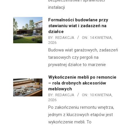
bezpieczeństwa i sprawności
instalacji
Formalności budowlane przy
stawianiu wiat i zadaszeń na
działce
BY:
REDAKCJA
ON:
14 KWIETNIA,
2026
Budowa wiat garażowych, zadaszeń
tarasowych czy pergoli na
prywatnej działce to marzenie
Wykończenie mebli po remoncie
– rola drobnych akcesoriów
meblowych
BY:
REDAKCJA
ON:
10 KWIETNIA,
2026
Po zakończeniu remontu wnętrza,
jednym z kluczowych etapów jest
wykończenie mebli. To