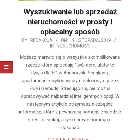
Wyszukiwanie lub sprzedaż
nieruchomości w prosty i
opłacalny sposób
2019-
BY:
REDAKCJA
ON:
19 LISTOPADA, 2019
IN:
NIERUCHOMOŚCI
11-
19
Możesz martwić się o wszystkie skomplikowane
rzeczy, które sprzedają Twój dom, ułatw to
dzięki Ola EC w Anchorvale Sengkang,
apartamencie wykonawczym założonym przez
Evię i Gamudę. Stresując się, nie można
opracowywać najbardziej inteligentnych opcji. W
następnym artykule otrzymasz niezbędne
informacje, które z pewnością pomogą złagodzić
stres i niepokój, a tym samym pomogą ci
dokonać
CZYTAJ WIĘCEJ