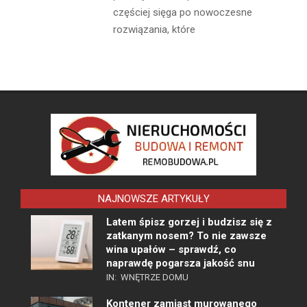
częściej sięga po nowoczesne
rozwiązania, które
NAJNOWSZE ARTYKUŁY
Latem śpisz gorzej i budzisz się z
zatkanym nosem? To nie zawsze
wina upałów – sprawdź, co
naprawdę pogarsza jakość snu
IN:
WNĘTRZE DOMU
Kontener zamiast murowanego