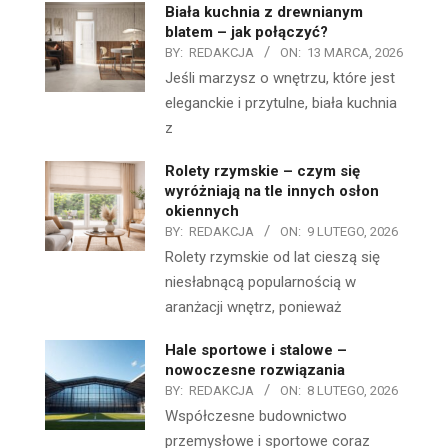
Biała kuchnia z drewnianym
blatem – jak połączyć?
BY:
REDAKCJA
ON:
13 MARCA, 2026
Jeśli marzysz o wnętrzu, które jest
eleganckie i przytulne, biała kuchnia
z
Rolety rzymskie – czym się
wyróżniają na tle innych osłon
okiennych
BY:
REDAKCJA
ON:
9 LUTEGO, 2026
Rolety rzymskie od lat cieszą się
niesłabnącą popularnością w
aranżacji wnętrz, ponieważ
Hale sportowe i stalowe –
nowoczesne rozwiązania
BY:
REDAKCJA
ON:
8 LUTEGO, 2026
Współczesne budownictwo
przemysłowe i sportowe coraz