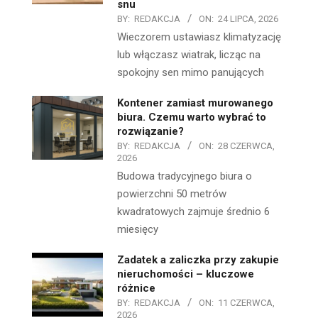
snu
BY:
REDAKCJA
ON:
24 LIPCA, 2026
Wieczorem ustawiasz klimatyzację
lub włączasz wiatrak, licząc na
spokojny sen mimo panujących
Kontener zamiast murowanego
biura. Czemu warto wybrać to
rozwiązanie?
BY:
REDAKCJA
ON:
28 CZERWCA,
2026
Budowa tradycyjnego biura o
powierzchni 50 metrów
kwadratowych zajmuje średnio 6
miesięcy
Zadatek a zaliczka przy zakupie
nieruchomości – kluczowe
różnice
BY:
REDAKCJA
ON:
11 CZERWCA,
2026