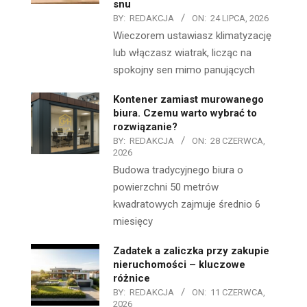
snu
BY:
REDAKCJA
ON:
24 LIPCA, 2026
Wieczorem ustawiasz klimatyzację
lub włączasz wiatrak, licząc na
spokojny sen mimo panujących
Kontener zamiast murowanego
biura. Czemu warto wybrać to
rozwiązanie?
BY:
REDAKCJA
ON:
28 CZERWCA,
2026
Budowa tradycyjnego biura o
powierzchni 50 metrów
kwadratowych zajmuje średnio 6
miesięcy
Zadatek a zaliczka przy zakupie
nieruchomości – kluczowe
różnice
BY:
REDAKCJA
ON:
11 CZERWCA,
2026