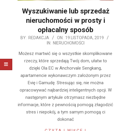
Wyszukiwanie lub sprzedaż
nieruchomości w prosty i
opłacalny sposób
2019-
BY:
REDAKCJA
ON:
19 LISTOPADA, 2019
IN:
NIERUCHOMOŚCI
11-
19
Możesz martwić się o wszystkie skomplikowane
rzeczy, które sprzedają Twój dom, ułatw to
dzięki Ola EC w Anchorvale Sengkang,
apartamencie wykonawczym założonym przez
Evię i Gamudę. Stresując się, nie można
opracowywać najbardziej inteligentnych opcji. W
następnym artykule otrzymasz niezbędne
informacje, które z pewnością pomogą złagodzić
stres i niepokój, a tym samym pomogą ci
dokonać
CZYTAJ WIĘCEJ