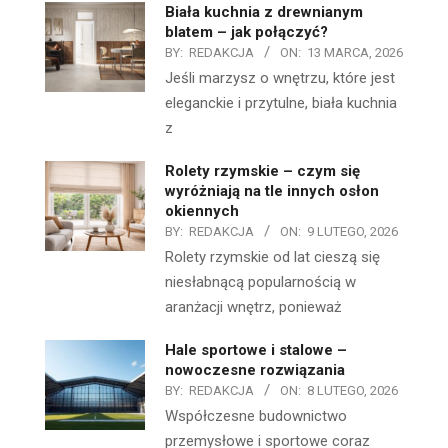
Biała kuchnia z drewnianym
blatem – jak połączyć?
BY:
REDAKCJA
ON:
13 MARCA, 2026
Jeśli marzysz o wnętrzu, które jest
eleganckie i przytulne, biała kuchnia
z
Rolety rzymskie – czym się
wyróżniają na tle innych osłon
okiennych
BY:
REDAKCJA
ON:
9 LUTEGO, 2026
Rolety rzymskie od lat cieszą się
niesłabnącą popularnością w
aranżacji wnętrz, ponieważ
Hale sportowe i stalowe –
nowoczesne rozwiązania
BY:
REDAKCJA
ON:
8 LUTEGO, 2026
Współczesne budownictwo
przemysłowe i sportowe coraz