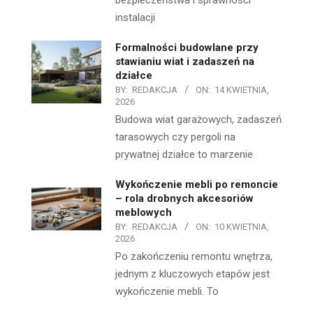
bezpieczeństwa i sprawności
instalacji
Formalności budowlane przy
stawianiu wiat i zadaszeń na
działce
BY:
REDAKCJA
ON:
14 KWIETNIA,
2026
Budowa wiat garażowych, zadaszeń
tarasowych czy pergoli na
prywatnej działce to marzenie
Wykończenie mebli po remoncie
– rola drobnych akcesoriów
meblowych
BY:
REDAKCJA
ON:
10 KWIETNIA,
2026
Po zakończeniu remontu wnętrza,
jednym z kluczowych etapów jest
wykończenie mebli. To