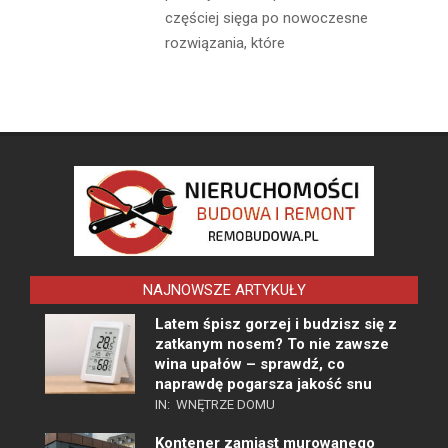
częściej sięga po nowoczesne
rozwiązania, które
NAJNOWSZE ARTYKUŁY
Latem śpisz gorzej i budzisz się z
zatkanym nosem? To nie zawsze
wina upałów – sprawdź, co
naprawdę pogarsza jakość snu
IN:
WNĘTRZE DOMU
Kontener zamiast murowanego