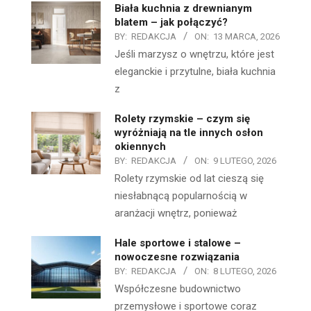
Biała kuchnia z drewnianym
blatem – jak połączyć?
BY:
REDAKCJA
ON:
13 MARCA, 2026
Jeśli marzysz o wnętrzu, które jest
eleganckie i przytulne, biała kuchnia
z
Rolety rzymskie – czym się
wyróżniają na tle innych osłon
okiennych
BY:
REDAKCJA
ON:
9 LUTEGO, 2026
Rolety rzymskie od lat cieszą się
niesłabnącą popularnością w
aranżacji wnętrz, ponieważ
Hale sportowe i stalowe –
nowoczesne rozwiązania
BY:
REDAKCJA
ON:
8 LUTEGO, 2026
Współczesne budownictwo
przemysłowe i sportowe coraz