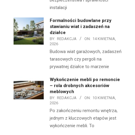
bezpieczeństwa i sprawności
instalacji
Formalności budowlane przy
stawianiu wiat i zadaszeń na
działce
BY:
REDAKCJA
ON:
14 KWIETNIA,
2026
Budowa wiat garażowych, zadaszeń
tarasowych czy pergoli na
prywatnej działce to marzenie
Wykończenie mebli po remoncie
– rola drobnych akcesoriów
meblowych
BY:
REDAKCJA
ON:
10 KWIETNIA,
2026
Po zakończeniu remontu wnętrza,
jednym z kluczowych etapów jest
wykończenie mebli. To