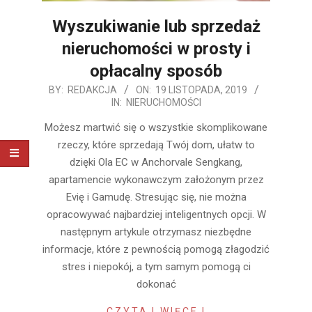
Wyszukiwanie lub sprzedaż
nieruchomości w prosty i
opłacalny sposób
2019-
BY:
REDAKCJA
ON:
19 LISTOPADA, 2019
IN:
NIERUCHOMOŚCI
11-
19
Możesz martwić się o wszystkie skomplikowane
rzeczy, które sprzedają Twój dom, ułatw to
dzięki Ola EC w Anchorvale Sengkang,
apartamencie wykonawczym założonym przez
Evię i Gamudę. Stresując się, nie można
opracowywać najbardziej inteligentnych opcji. W
następnym artykule otrzymasz niezbędne
informacje, które z pewnością pomogą złagodzić
stres i niepokój, a tym samym pomogą ci
dokonać
CZYTAJ WIĘCEJ