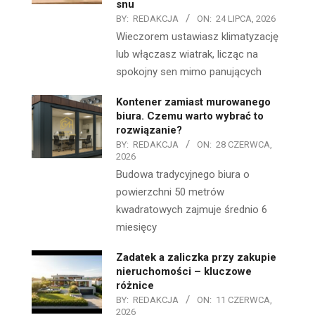
snu
BY:
REDAKCJA
ON:
24 LIPCA, 2026
Wieczorem ustawiasz klimatyzację
lub włączasz wiatrak, licząc na
spokojny sen mimo panujących
Kontener zamiast murowanego
biura. Czemu warto wybrać to
rozwiązanie?
BY:
REDAKCJA
ON:
28 CZERWCA,
2026
Budowa tradycyjnego biura o
powierzchni 50 metrów
kwadratowych zajmuje średnio 6
miesięcy
Zadatek a zaliczka przy zakupie
nieruchomości – kluczowe
różnice
BY:
REDAKCJA
ON:
11 CZERWCA,
2026