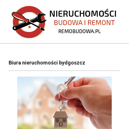
Skip
to
content
REMOBUDOWA.PL
Primary
Navigation
Biura nieruchomości bydgoszcz
Menu