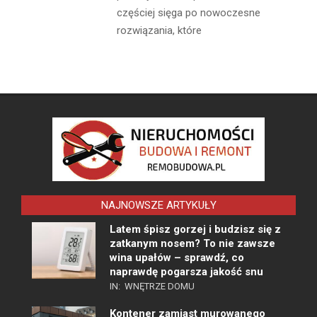
częściej sięga po nowoczesne
rozwiązania, które
NAJNOWSZE ARTYKUŁY
Latem śpisz gorzej i budzisz się z
zatkanym nosem? To nie zawsze
wina upałów – sprawdź, co
naprawdę pogarsza jakość snu
IN:
WNĘTRZE DOMU
Kontener zamiast murowanego