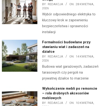
BY:
REDAKCJA
ON:
28 KWIETNIA,
2026
Wybór odpowiedniego elektryka to
kluczowy krok w zapewnieniu
bezpieczeństwa i sprawności
instalacji
Formalności budowlane przy
stawianiu wiat i zadaszeń na
działce
BY:
REDAKCJA
ON:
14 KWIETNIA,
2026
Budowa wiat garażowych, zadaszeń
tarasowych czy pergoli na
prywatnej działce to marzenie
Wykończenie mebli po remoncie
– rola drobnych akcesoriów
meblowych
BY:
REDAKCJA
ON:
10 KWIETNIA,