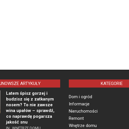
JNOWSZE ARTYKUŁY
KATEGORIE
Latem śpisz gorzej i
Dom i ogród
budzisz się z zatkanym
Informacje
nosem? To nie zawsze
wina upałów – sprawdź,
Nieruchomości
co naprawdę pogarsza
Remont
jakość snu
Wnętrze domu
IN:
WNĘTRZE DOMU