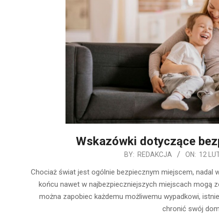
Wskazówki dotyczące bezp
2020-
BY:
REDAKCJA
ON:
12 LU
02-
Chociaż świat jest ogólnie bezpiecznym miejscem, nadal w
12
końcu nawet w najbezpieczniejszych miejscach mogą zda
można zapobiec każdemu możliwemu wypadkowi, istniej
chronić swój dom,