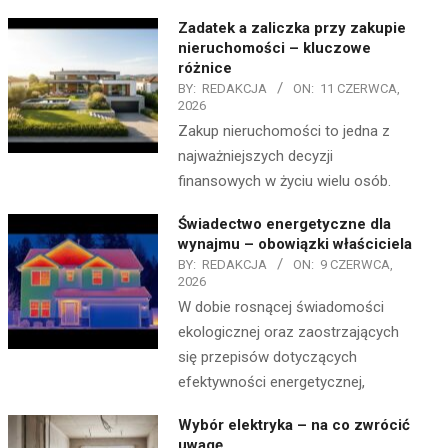
Zadatek a zaliczka przy zakupie
nieruchomości – kluczowe
różnice
BY:
REDAKCJA
ON:
11 CZERWCA,
2026
Zakup nieruchomości to jedna z
najważniejszych decyzji
finansowych w życiu wielu osób.
Świadectwo energetyczne dla
wynajmu – obowiązki właściciela
BY:
REDAKCJA
ON:
9 CZERWCA,
2026
W dobie rosnącej świadomości
ekologicznej oraz zaostrzających
się przepisów dotyczących
efektywności energetycznej,
Wybór elektryka – na co zwrócić
uwagę