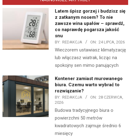
Latem śpisz gorzej i budzisz się
z zatkanym nosem? To nie
zawsze wina upałów – sprawdź,
co naprawdę pogarsza jakość
snu
BY:
REDAKCJA
ON:
24 LIPCA, 2026
Wieczorem ustawiasz klimatyzację
lub włączasz wiatrak, licząc na
spokojny sen mimo panujących
Kontener zamiast murowanego
biura. Czemu warto wybrać to
rozwiązanie?
BY:
REDAKCJA
ON:
28 CZERWCA,
2026
Budowa tradycyjnego biura o
powierzchni 50 metrów
kwadratowych zajmuje średnio 6
miesięcy