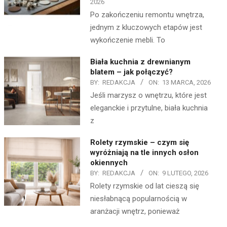
2026
Po zakończeniu remontu wnętrza,
jednym z kluczowych etapów jest
wykończenie mebli. To
Biała kuchnia z drewnianym
blatem – jak połączyć?
BY:
REDAKCJA
ON:
13 MARCA, 2026
Jeśli marzysz o wnętrzu, które jest
eleganckie i przytulne, biała kuchnia
z
Rolety rzymskie – czym się
wyróżniają na tle innych osłon
okiennych
BY:
REDAKCJA
ON:
9 LUTEGO, 2026
Rolety rzymskie od lat cieszą się
niesłabnącą popularnością w
aranżacji wnętrz, ponieważ