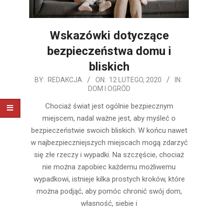
Wskazówki dotyczące
bezpieczeństwa domu i
bliskich
2020-
BY:
REDAKCJA
ON:
12 LUTEGO, 2020
IN:
DOM I OGRÓD
02-
12
Chociaż świat jest ogólnie bezpiecznym
miejscem, nadal ważne jest, aby myśleć o
bezpieczeństwie swoich bliskich. W końcu nawet
w najbezpieczniejszych miejscach mogą zdarzyć
się złe rzeczy i wypadki. Na szczęście, chociaż
nie można zapobiec każdemu możliwemu
wypadkowi, istnieje kilka prostych kroków, które
można podjąć, aby pomóc chronić swój dom,
własność, siebie i