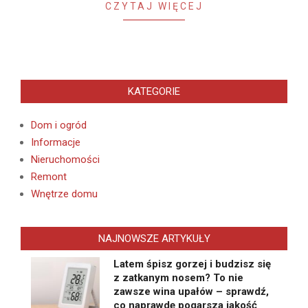
CZYTAJ WIĘCEJ
KATEGORIE
Dom i ogród
Informacje
Nieruchomości
Remont
Wnętrze domu
NAJNOWSZE ARTYKUŁY
Latem śpisz gorzej i budzisz się
z zatkanym nosem? To nie
zawsze wina upałów – sprawdź,
co naprawdę pogarsza jakość