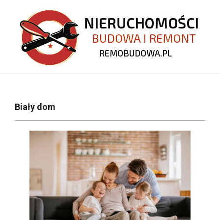
Skip
to
content
REMOBUDOWA.PL
Primary
Navigation
Biały dom
Menu