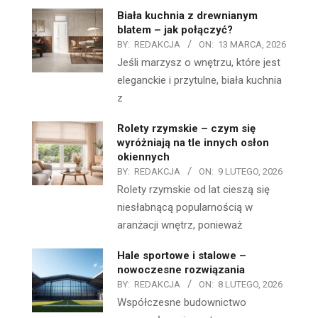
Biała kuchnia z drewnianym
blatem – jak połączyć?
BY:
REDAKCJA
ON:
13 MARCA, 2026
Jeśli marzysz o wnętrzu, które jest
eleganckie i przytulne, biała kuchnia
z
Rolety rzymskie – czym się
wyróżniają na tle innych osłon
okiennych
BY:
REDAKCJA
ON:
9 LUTEGO, 2026
Rolety rzymskie od lat cieszą się
niesłabnącą popularnością w
aranżacji wnętrz, ponieważ
Hale sportowe i stalowe –
nowoczesne rozwiązania
BY:
REDAKCJA
ON:
8 LUTEGO, 2026
Współczesne budownictwo