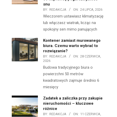
snu
BY:
REDAKCJA
ON:
24 LIPCA, 2026
Wieczorem ustawiasz klimatyzację
lub włączasz wiatrak, licząc na
spokojny sen mimo panujących
Kontener zamiast murowanego
biura. Czemu warto wybrać to
rozwiązanie?
BY:
REDAKCJA
ON:
28 CZERWCA,
2026
Budowa tradycyjnego biura o
powierzchni 50 metrów
kwadratowych zajmuje średnio 6
miesięcy
Zadatek a zaliczka przy zakupie
nieruchomości – kluczowe
różnice
BY:
REDAKCJA
ON:
11 CZERWCA,