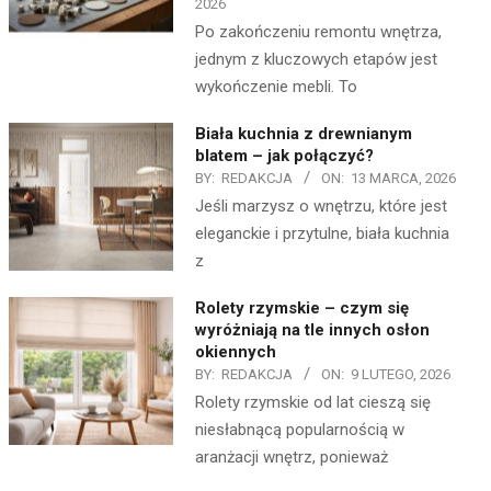
2026
Po zakończeniu remontu wnętrza,
jednym z kluczowych etapów jest
wykończenie mebli. To
Biała kuchnia z drewnianym
blatem – jak połączyć?
BY:
REDAKCJA
ON:
13 MARCA, 2026
Jeśli marzysz o wnętrzu, które jest
eleganckie i przytulne, biała kuchnia
z
Rolety rzymskie – czym się
wyróżniają na tle innych osłon
okiennych
BY:
REDAKCJA
ON:
9 LUTEGO, 2026
Rolety rzymskie od lat cieszą się
niesłabnącą popularnością w
aranżacji wnętrz, ponieważ