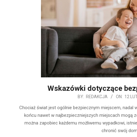
Wskazówki dotyczące bezp
2020-
BY:
REDAKCJA
ON:
12 LU
02-
Chociaż świat jest ogólnie bezpiecznym miejscem, nadal w
12
końcu nawet w najbezpieczniejszych miejscach mogą zda
można zapobiec każdemu możliwemu wypadkowi, istniej
chronić swój dom,