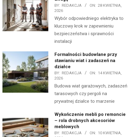
BY:
REDAKCJA
ON:
28 KWIETNIA,
2026
Wybór odpowiedniego elektryka to
kluczowy krok w zapewnieniu
bezpieczeństwa i sprawności
instalacji
Formalności budowlane przy
stawianiu wiat i zadaszeń na
działce
BY:
REDAKCJA
ON:
14 KWIETNIA,
2026
Budowa wiat garażowych, zadaszeń
tarasowych czy pergoli na
prywatnej działce to marzenie
Wykończenie mebli po remoncie
– rola drobnych akcesoriów
meblowych
BY:
REDAKCJA
ON:
10 KWIETNIA,