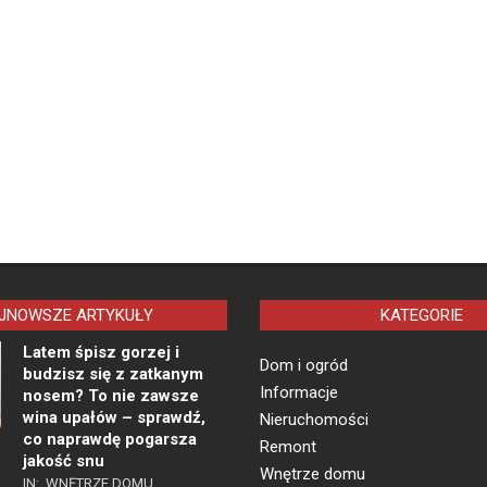
JNOWSZE ARTYKUŁY
KATEGORIE
Latem śpisz gorzej i
Dom i ogród
budzisz się z zatkanym
Informacje
nosem? To nie zawsze
wina upałów – sprawdź,
Nieruchomości
co naprawdę pogarsza
Remont
jakość snu
Wnętrze domu
IN:
WNĘTRZE DOMU