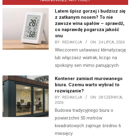
Latem śpisz gorzej i budzisz się
z zatkanym nosem? To nie
zawsze wina upałów – sprawdź,
co naprawdę pogarsza jakość
snu
BY:
REDAKCJA
ON:
24 LIPCA, 2026
Wieczorem ustawiasz klimatyzację
lub włączasz wiatrak, licząc na
spokojny sen mimo panujących
Kontener zamiast murowanego
biura. Czemu warto wybrać to
rozwiązanie?
BY:
REDAKCJA
ON:
28 CZERWCA,
2026
Budowa tradycyjnego biura o
powierzchni 50 metrów
kwadratowych zajmuje średnio 6
miesięcy