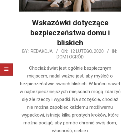
Wskazówki dotyczące
bezpieczeństwa domu i
bliskich
2020-
BY:
REDAKCJA
ON:
12 LUTEGO, 2020
IN:
DOM I OGRÓD
02-
12
Chociaż świat jest ogólnie bezpiecznym
miejscem, nadal ważne jest, aby myśleć o
bezpieczeństwie swoich bliskich. W końcu nawet
w najbezpieczniejszych miejscach mogą zdarzyć
się złe rzeczy i wypadki. Na szczęście, chociaż
nie można zapobiec każdemu możliwemu
wypadkowi, istnieje kilka prostych kroków, które
można podjąć, aby pomóc chronić swój dom,
własność, siebie i