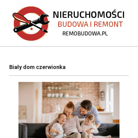
Skip
to
content
REMOBUDOWA.PL
Primary
Navigation
Biały dom czerwionka
Menu