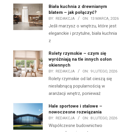
Biała kuchnia z drewnianym
blatem – jak połączyć?
BY:
REDAKCJA
ON:
13 MARCA, 2026
Jeśli marzysz o wnętrzu, które jest
eleganckie i przytulne, biała kuchnia
z
Rolety rzymskie – czym się
wyróżniają na tle innych osłon
okiennych
BY:
REDAKCJA
ON:
9 LUTEGO, 2026
Rolety rzymskie od lat cieszą się
niesłabnącą popularnością w
aranżacji wnętrz, ponieważ
Hale sportowe i stalowe –
nowoczesne rozwiązania
BY:
REDAKCJA
ON:
8 LUTEGO, 2026
Współczesne budownictwo