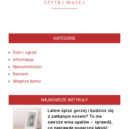
CZYTAJ WIĘCEJ
KATEGORIE
Dom i ogród
Informacje
Nieruchomości
Remont
Wnętrze domu
NAJNOWSZE ARTYKUŁY
Latem śpisz gorzej i budzisz się
z zatkanym nosem? To nie
zawsze wina upałów – sprawdź,
co naprawdę pogarsza jakość