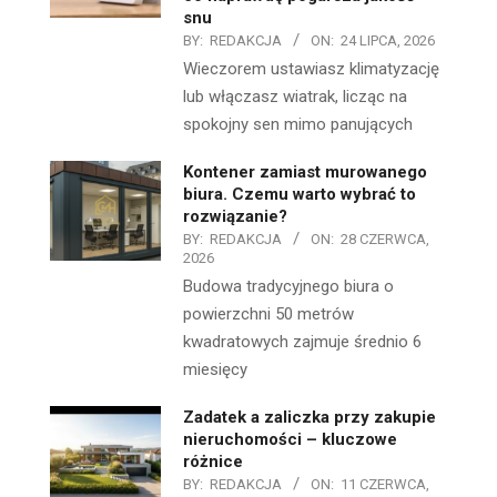
snu
BY:
REDAKCJA
ON:
24 LIPCA, 2026
Wieczorem ustawiasz klimatyzację
lub włączasz wiatrak, licząc na
spokojny sen mimo panujących
Kontener zamiast murowanego
biura. Czemu warto wybrać to
rozwiązanie?
BY:
REDAKCJA
ON:
28 CZERWCA,
2026
Budowa tradycyjnego biura o
powierzchni 50 metrów
kwadratowych zajmuje średnio 6
miesięcy
Zadatek a zaliczka przy zakupie
nieruchomości – kluczowe
różnice
BY:
REDAKCJA
ON:
11 CZERWCA,