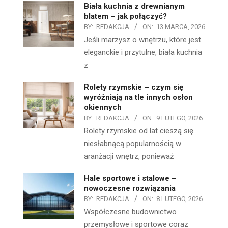
Biała kuchnia z drewnianym
blatem – jak połączyć?
BY:
REDAKCJA
ON:
13 MARCA, 2026
Jeśli marzysz o wnętrzu, które jest
eleganckie i przytulne, biała kuchnia
z
Rolety rzymskie – czym się
wyróżniają na tle innych osłon
okiennych
BY:
REDAKCJA
ON:
9 LUTEGO, 2026
Rolety rzymskie od lat cieszą się
niesłabnącą popularnością w
aranżacji wnętrz, ponieważ
Hale sportowe i stalowe –
nowoczesne rozwiązania
BY:
REDAKCJA
ON:
8 LUTEGO, 2026
Współczesne budownictwo
przemysłowe i sportowe coraz