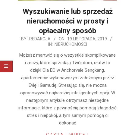
Wyszukiwanie lub sprzedaż
nieruchomości w prosty i
opłacalny sposób
2019-
BY:
REDAKCJA
ON:
19 LISTOPADA, 2019
IN:
NIERUCHOMOŚCI
11-
19
Możesz martwić się o wszystkie skomplikowane
rzeczy, które sprzedają Twój dom, ułatw to
dzięki Ola EC w Anchorvale Sengkang,
apartamencie wykonawczym założonym przez
Evię i Gamudę. Stresując się, nie można
opracowywać najbardziej inteligentnych opcji. W
następnym artykule otrzymasz niezbędne
informacje, które z pewnością pomogą złagodzić
stres i niepokój, a tym samym pomogą ci
dokonać
CZYTAJ WIĘCEJ