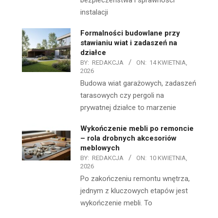
bezpieczeństwa i sprawności
instalacji
Formalności budowlane przy
stawianiu wiat i zadaszeń na
działce
BY:
REDAKCJA
ON:
14 KWIETNIA,
2026
Budowa wiat garażowych, zadaszeń
tarasowych czy pergoli na
prywatnej działce to marzenie
Wykończenie mebli po remoncie
– rola drobnych akcesoriów
meblowych
BY:
REDAKCJA
ON:
10 KWIETNIA,
2026
Po zakończeniu remontu wnętrza,
jednym z kluczowych etapów jest
wykończenie mebli. To