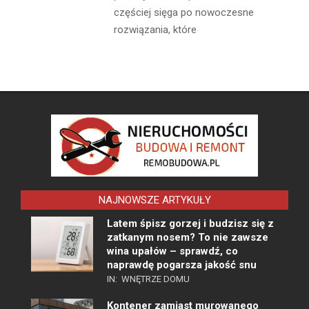
częściej sięga po nowoczesne
rozwiązania, które
NAJNOWSZE ARTYKUŁY
Latem śpisz gorzej i budzisz się z
zatkanym nosem? To nie zawsze
wina upałów – sprawdź, co
naprawdę pogarsza jakość snu
IN:
WNĘTRZE DOMU
Kontener zamiast murowanego