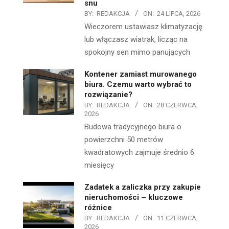
snu
BY:
REDAKCJA
ON:
24 LIPCA, 2026
Wieczorem ustawiasz klimatyzację
lub włączasz wiatrak, licząc na
spokojny sen mimo panujących
Kontener zamiast murowanego
biura. Czemu warto wybrać to
rozwiązanie?
BY:
REDAKCJA
ON:
28 CZERWCA,
2026
Budowa tradycyjnego biura o
powierzchni 50 metrów
kwadratowych zajmuje średnio 6
miesięcy
Zadatek a zaliczka przy zakupie
nieruchomości – kluczowe
różnice
BY:
REDAKCJA
ON:
11 CZERWCA,
2026