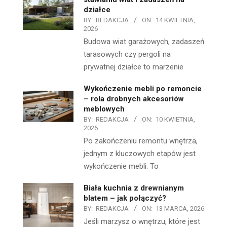
działce
BY:
REDAKCJA
ON:
14 KWIETNIA,
2026
Budowa wiat garażowych, zadaszeń
tarasowych czy pergoli na
prywatnej działce to marzenie
Wykończenie mebli po remoncie
– rola drobnych akcesoriów
meblowych
BY:
REDAKCJA
ON:
10 KWIETNIA,
2026
Po zakończeniu remontu wnętrza,
jednym z kluczowych etapów jest
wykończenie mebli. To
Biała kuchnia z drewnianym
blatem – jak połączyć?
BY:
REDAKCJA
ON:
13 MARCA, 2026
Jeśli marzysz o wnętrzu, które jest