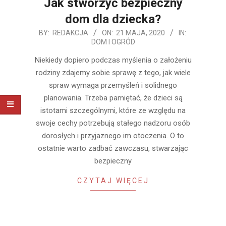
Jak stworzyć bezpieczny
dom dla dziecka?
2020-
BY:
REDAKCJA
ON:
21 MAJA, 2020
IN:
DOM I OGRÓD
05-
21
Niekiedy dopiero podczas myślenia o założeniu
rodziny zdajemy sobie sprawę z tego, jak wiele
spraw wymaga przemyśleń i solidnego
planowania. Trzeba pamiętać, że dzieci są
istotami szczególnymi, które ze względu na
swoje cechy potrzebują stałego nadzoru osób
dorosłych i przyjaznego im otoczenia. O to
ostatnie warto zadbać zawczasu, stwarzając
bezpieczny
CZYTAJ WIĘCEJ