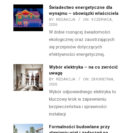
Świadectwo energetyczne dla
wynajmu – obowiązki właściciela
BY:
REDAKCJA
ON:
9 CZERWCA,
2026
W dobie rosnącej świadomości
ekologicznej oraz zaostrzających
się przepisów dotyczących
efektywności energetycznej,
Wybór elektryka – na co zwrócić
uwagę
BY:
REDAKCJA
ON:
28 KWIETNIA,
2026
Wybór odpowiedniego elektryka to
kluczowy krok w zapewnieniu
bezpieczeństwa i sprawności
instalacji
Formalności budowlane przy
stawianiu wiat i zadaszeń na