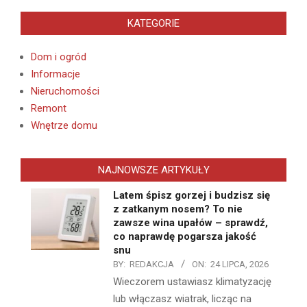
KATEGORIE
Dom i ogród
Informacje
Nieruchomości
Remont
Wnętrze domu
NAJNOWSZE ARTYKUŁY
Latem śpisz gorzej i budzisz się
z zatkanym nosem? To nie
zawsze wina upałów – sprawdź,
co naprawdę pogarsza jakość
snu
BY:
REDAKCJA
ON:
24 LIPCA, 2026
Wieczorem ustawiasz klimatyzację
lub włączasz wiatrak, licząc na