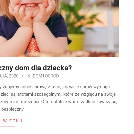
czny dom dla dziecka?
AJA, 2020
IN:
DOM I OGRÓD
ny zdajemy sobie sprawę z tego, jak wiele spraw wymaga
dzieci są istotami szczególnymi, które ze względu na swoje
aznego im otoczenia. O to ostatnie warto zadbać zawczasu,
c bezpieczny
 WIĘCEJ