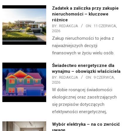
Zadatek a zaliczka przy zakupie
nieruchomości – kluczowe
różnice
BY:
REDAKCJA
ON:
11 CZERWCA,
2026
Zakup nieruchomości to jedna z
najważniejszych decyzji
finansowych w życiu wielu osób.
Świadectwo energetyczne dla
wynajmu – obowiązki właściciela
BY:
REDAKCJA
ON:
9 CZERWCA,
2026
W dobie rosnącej świadomości
ekologicznej oraz zaostrzających
się przepisów dotyczących
efektywności energetycznej,
Wybór elektryka – na co zwrócić
uwagę