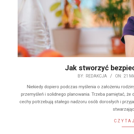
Jak stworzyć bezpie
2020-
BY:
REDAKCJA
ON:
21 M
05-
Niekiedy dopiero podczas myślenia o założeniu rodzi
21
przemyśleń i solidnego planowania. Trzeba pamiętać, że 
cechy potrzebują stałego nadzoru osób dorosłych i przyj
stwarzają
CZYTAJ