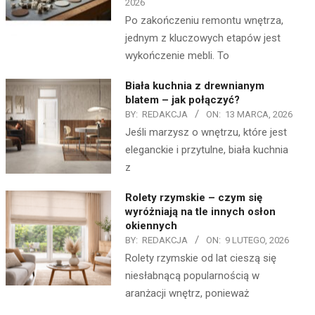
2026
Po zakończeniu remontu wnętrza,
jednym z kluczowych etapów jest
wykończenie mebli. To
Biała kuchnia z drewnianym
blatem – jak połączyć?
BY:
REDAKCJA
ON:
13 MARCA, 2026
Jeśli marzysz o wnętrzu, które jest
eleganckie i przytulne, biała kuchnia
z
Rolety rzymskie – czym się
wyróżniają na tle innych osłon
okiennych
BY:
REDAKCJA
ON:
9 LUTEGO, 2026
Rolety rzymskie od lat cieszą się
niesłabnącą popularnością w
aranżacji wnętrz, ponieważ