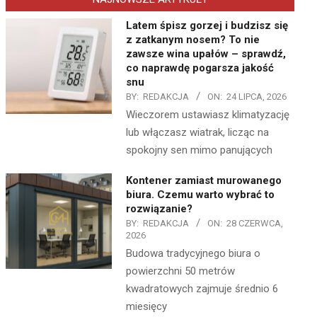
Latem śpisz gorzej i budzisz się
z zatkanym nosem? To nie
zawsze wina upałów – sprawdź,
co naprawdę pogarsza jakość
snu
BY:
REDAKCJA
ON:
24 LIPCA, 2026
Wieczorem ustawiasz klimatyzację
lub włączasz wiatrak, licząc na
spokojny sen mimo panujących
Kontener zamiast murowanego
biura. Czemu warto wybrać to
rozwiązanie?
BY:
REDAKCJA
ON:
28 CZERWCA,
2026
Budowa tradycyjnego biura o
powierzchni 50 metrów
kwadratowych zajmuje średnio 6
miesięcy