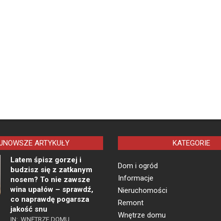
JNOWSZE ARTYKUŁY
KATEGORIE
Latem śpisz gorzej i
Dom i ogród
budzisz się z zatkanym
Informacje
nosem? To nie zawsze
wina upałów – sprawdź,
Nieruchomości
co naprawdę pogarsza
Remont
jakość snu
Wnętrze domu
IN:
WNĘTRZE DOMU