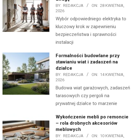
BY:
REDAKCJA
ON:
28 KWIETNIA,
2026
Wybór odpowiedniego elektryka to
kluczowy krok w zapewnieniu
bezpieczeństwa i sprawności
instalacji
Formalności budowlane przy
stawianiu wiat i zadaszeń na
działce
BY:
REDAKCJA
ON:
14 KWIETNIA,
2026
Budowa wiat garażowych, zadaszeń
tarasowych czy pergoli na
prywatnej działce to marzenie
Wykończenie mebli po remoncie
– rola drobnych akcesoriów
meblowych
BY:
REDAKCJA
ON:
10 KWIETNIA,