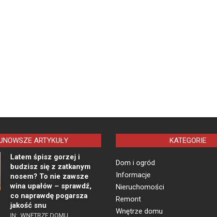
JNOWSZE ARTYKUŁY
KATEGORIE
Latem śpisz gorzej i
Dom i ogród
budzisz się z zatkanym
Informacje
nosem? To nie zawsze
wina upałów – sprawdź,
Nieruchomości
co naprawdę pogarsza
Remont
jakość snu
Wnętrze domu
IN:
WNĘTRZE DOMU