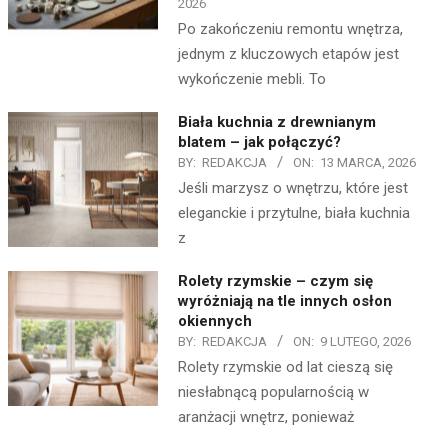
2026
Po zakończeniu remontu wnętrza,
jednym z kluczowych etapów jest
wykończenie mebli. To
Biała kuchnia z drewnianym
blatem – jak połączyć?
BY:
REDAKCJA
ON:
13 MARCA, 2026
Jeśli marzysz o wnętrzu, które jest
eleganckie i przytulne, biała kuchnia
z
Rolety rzymskie – czym się
wyróżniają na tle innych osłon
okiennych
BY:
REDAKCJA
ON:
9 LUTEGO, 2026
Rolety rzymskie od lat cieszą się
niesłabnącą popularnością w
aranżacji wnętrz, ponieważ