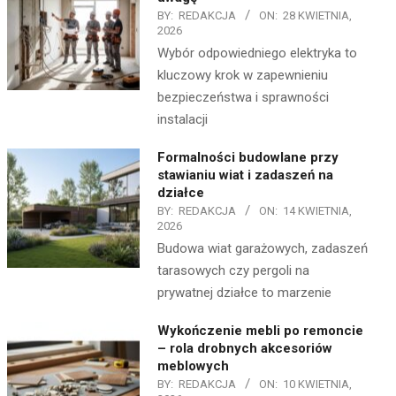
BY:
REDAKCJA
ON:
28 KWIETNIA,
2026
Wybór odpowiedniego elektryka to
kluczowy krok w zapewnieniu
bezpieczeństwa i sprawności
instalacji
Formalności budowlane przy
stawianiu wiat i zadaszeń na
działce
BY:
REDAKCJA
ON:
14 KWIETNIA,
2026
Budowa wiat garażowych, zadaszeń
tarasowych czy pergoli na
prywatnej działce to marzenie
Wykończenie mebli po remoncie
– rola drobnych akcesoriów
meblowych
BY:
REDAKCJA
ON:
10 KWIETNIA,