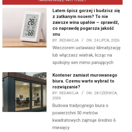
Latem śpisz gorzej i budzisz się
z zatkanym nosem? To nie
zawsze wina upałów – sprawdź,
co naprawdę pogarsza jakość
snu
BY:
REDAKCJA
ON:
24 LIPCA, 2026
Wieczorem ustawiasz klimatyzację
lub włączasz wiatrak, licząc na
spokojny sen mimo panujących
Kontener zamiast murowanego
biura. Czemu warto wybrać to
rozwiązanie?
BY:
REDAKCJA
ON:
28 CZERWCA,
2026
Budowa tradycyjnego biura o
powierzchni 50 metrów
kwadratowych zajmuje średnio 6
miesięcy