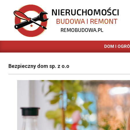
Skip
to
content
REMOBUDOWA.PL
DOM I OGR
Bezpieczny dom sp. z o.o