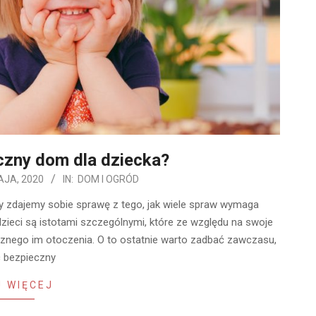
czny dom dla dziecka?
AJA, 2020
IN:
DOM I OGRÓD
ny zdajemy sobie sprawę z tego, jak wiele spraw wymaga
dzieci są istotami szczególnymi, które ze względu na swoje
aznego im otoczenia. O to ostatnie warto zadbać zawczasu,
c bezpieczny
 WIĘCEJ