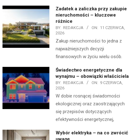
Zadatek a zaliczka przy zakupie
nieruchomości – kluczowe
różnice
BY:
REDAKCJA
ON:
11 CZERWCA,
2026
Zakup nieruchomości to jedna z
najważniejszych decyzji
finansowych w życiu wielu osób.
Świadectwo energetyczne dla
wynajmu – obowiązki właściciela
BY:
REDAKCJA
ON:
9 CZERWCA,
2026
W dobie rosnącej świadomości
ekologicznej oraz zaostrzających
się przepisów dotyczących
efektywności energetycznej,
Wybór elektryka – na co zwrócić
uwagę