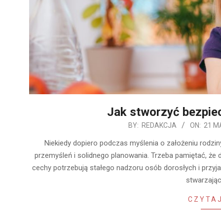
Jak stworzyć bezpie
2020-
BY:
REDAKCJA
ON:
21 M
05-
Niekiedy dopiero podczas myślenia o założeniu rodzi
21
przemyśleń i solidnego planowania. Trzeba pamiętać, że 
cechy potrzebują stałego nadzoru osób dorosłych i przyj
stwarzają
CZYTAJ