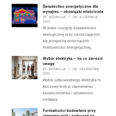
Świadectwo energetyczne dla
wynajmu – obowiązki właściciela
BY:
REDAKCJA
ON:
9 CZERWCA,
2026
W dobie rosnącej świadomości
ekologicznej oraz zaostrzających
się przepisów dotyczących
efektywności energetycznej,
Wybór elektryka – na co zwrócić
uwagę
BY:
REDAKCJA
ON:
28 KWIETNIA,
2026
Wybór odpowiedniego elektryka to
kluczowy krok w zapewnieniu
bezpieczeństwa i sprawności
instalacji
Formalności budowlane przy
stawianiu wiat i zadaszeń na