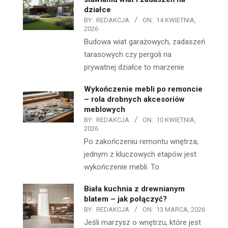
działce
BY:
REDAKCJA
ON:
14 KWIETNIA,
2026
Budowa wiat garażowych, zadaszeń
tarasowych czy pergoli na
prywatnej działce to marzenie
Wykończenie mebli po remoncie
– rola drobnych akcesoriów
meblowych
BY:
REDAKCJA
ON:
10 KWIETNIA,
2026
Po zakończeniu remontu wnętrza,
jednym z kluczowych etapów jest
wykończenie mebli. To
Biała kuchnia z drewnianym
blatem – jak połączyć?
BY:
REDAKCJA
ON:
13 MARCA, 2026
Jeśli marzysz o wnętrzu, które jest