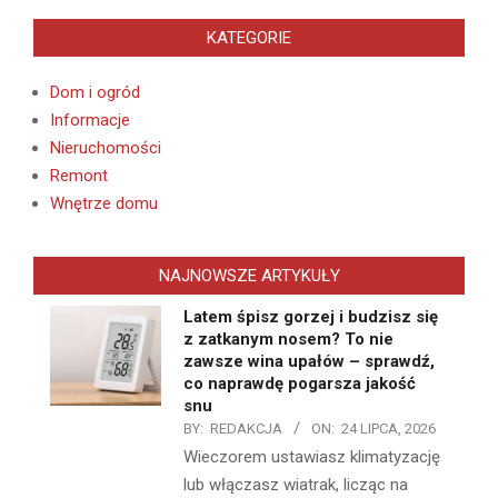
KATEGORIE
Dom i ogród
Informacje
Nieruchomości
Remont
Wnętrze domu
NAJNOWSZE ARTYKUŁY
Latem śpisz gorzej i budzisz się
z zatkanym nosem? To nie
zawsze wina upałów – sprawdź,
co naprawdę pogarsza jakość
snu
BY:
REDAKCJA
ON:
24 LIPCA, 2026
Wieczorem ustawiasz klimatyzację
lub włączasz wiatrak, licząc na