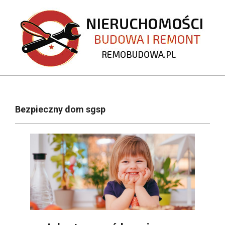
Skip
to
content
REMOBUDOWA.PL
Primary
Navigation
Bezpieczny dom sgsp
Menu