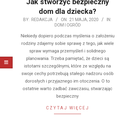
Jak stworzyć bezpieczny
dom dla dziecka?
2020-
BY:
REDAKCJA
ON:
21 MAJA, 2020
IN:
DOM I OGRÓD
05-
21
Niekiedy dopiero podczas myślenia o założeniu
rodziny zdajemy sobie sprawę z tego, jak wiele
spraw wymaga przemyśleń i solidnego
planowania. Trzeba pamiętać, że dzieci są
istotami szczególnymi, które ze względu na
swoje cechy potrzebują stałego nadzoru osób
dorosłych i przyjaznego im otoczenia. O to
ostatnie warto zadbać zawczasu, stwarzając
bezpieczny
CZYTAJ WIĘCEJ