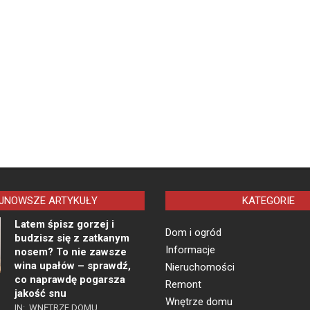
JNOWSZE ARTYKUŁY
KATEGORIE
Latem śpisz gorzej i
Dom i ogród
budzisz się z zatkanym
Informacje
nosem? To nie zawsze
wina upałów – sprawdź,
Nieruchomości
co naprawdę pogarsza
Remont
jakość snu
Wnętrze domu
IN:
WNĘTRZE DOMU