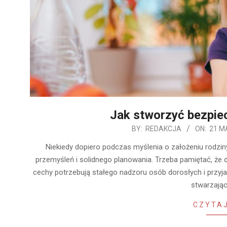
Jak stworzyć bezpie
2020-
BY:
REDAKCJA
ON:
21 M
05-
Niekiedy dopiero podczas myślenia o założeniu rodzi
21
przemyśleń i solidnego planowania. Trzeba pamiętać, że 
cechy potrzebują stałego nadzoru osób dorosłych i przyj
stwarzają
CZYTAJ