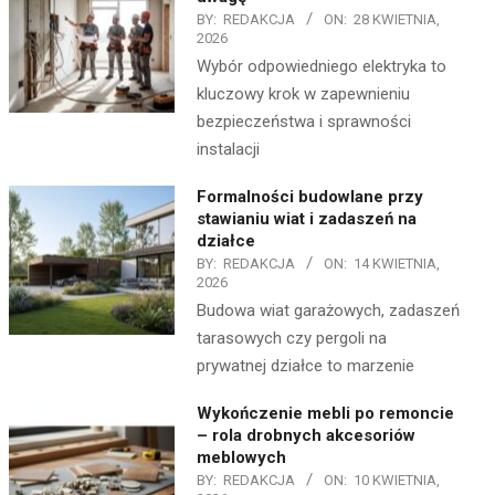
BY:
REDAKCJA
ON:
28 KWIETNIA,
2026
Wybór odpowiedniego elektryka to
kluczowy krok w zapewnieniu
bezpieczeństwa i sprawności
instalacji
Formalności budowlane przy
stawianiu wiat i zadaszeń na
działce
BY:
REDAKCJA
ON:
14 KWIETNIA,
2026
Budowa wiat garażowych, zadaszeń
tarasowych czy pergoli na
prywatnej działce to marzenie
Wykończenie mebli po remoncie
– rola drobnych akcesoriów
meblowych
BY:
REDAKCJA
ON:
10 KWIETNIA,