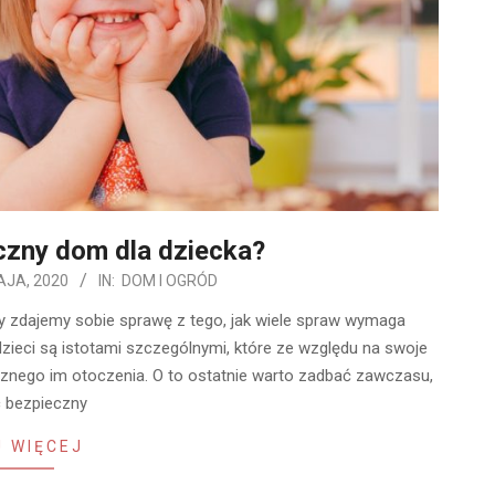
czny dom dla dziecka?
AJA, 2020
IN:
DOM I OGRÓD
ny zdajemy sobie sprawę z tego, jak wiele spraw wymaga
dzieci są istotami szczególnymi, które ze względu na swoje
aznego im otoczenia. O to ostatnie warto zadbać zawczasu,
c bezpieczny
 WIĘCEJ