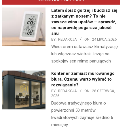
Latem śpisz gorzej i budzisz się
z zatkanym nosem? To nie
zawsze wina upałów – sprawdź,
co naprawdę pogarsza jakość
snu
BY:
REDAKCJA
ON:
24 LIPCA, 2026
Wieczorem ustawiasz klimatyzację
lub włączasz wiatrak, licząc na
spokojny sen mimo panujących
Kontener zamiast murowanego
biura. Czemu warto wybrać to
rozwiązanie?
BY:
REDAKCJA
ON:
28 CZERWCA,
2026
Budowa tradycyjnego biura o
powierzchni 50 metrów
kwadratowych zajmuje średnio 6
miesięcy