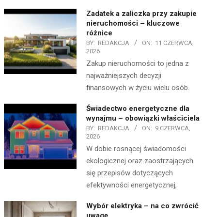
Zadatek a zaliczka przy zakupie
nieruchomości – kluczowe
różnice
BY:
REDAKCJA
ON:
11 CZERWCA,
2026
Zakup nieruchomości to jedna z
najważniejszych decyzji
finansowych w życiu wielu osób.
Świadectwo energetyczne dla
wynajmu – obowiązki właściciela
BY:
REDAKCJA
ON:
9 CZERWCA,
2026
W dobie rosnącej świadomości
ekologicznej oraz zaostrzających
się przepisów dotyczących
efektywności energetycznej,
Wybór elektryka – na co zwrócić
uwagę