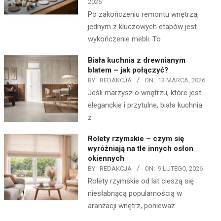
2026
Po zakończeniu remontu wnętrza,
jednym z kluczowych etapów jest
wykończenie mebli. To
Biała kuchnia z drewnianym
blatem – jak połączyć?
BY:
REDAKCJA
ON:
13 MARCA, 2026
Jeśli marzysz o wnętrzu, które jest
eleganckie i przytulne, biała kuchnia
z
Rolety rzymskie – czym się
wyróżniają na tle innych osłon
okiennych
BY:
REDAKCJA
ON:
9 LUTEGO, 2026
Rolety rzymskie od lat cieszą się
niesłabnącą popularnością w
aranżacji wnętrz, ponieważ