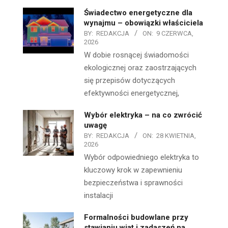
Świadectwo energetyczne dla
wynajmu – obowiązki właściciela
BY:
REDAKCJA
ON:
9 CZERWCA,
2026
W dobie rosnącej świadomości
ekologicznej oraz zaostrzających
się przepisów dotyczących
efektywności energetycznej,
Wybór elektryka – na co zwrócić
uwagę
BY:
REDAKCJA
ON:
28 KWIETNIA,
2026
Wybór odpowiedniego elektryka to
kluczowy krok w zapewnieniu
bezpieczeństwa i sprawności
instalacji
Formalności budowlane przy
stawianiu wiat i zadaszeń na