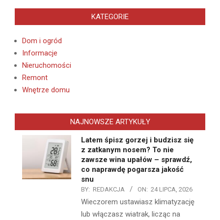
KATEGORIE
Dom i ogród
Informacje
Nieruchomości
Remont
Wnętrze domu
NAJNOWSZE ARTYKUŁY
Latem śpisz gorzej i budzisz się
z zatkanym nosem? To nie
zawsze wina upałów – sprawdź,
co naprawdę pogarsza jakość
snu
BY:
REDAKCJA
ON:
24 LIPCA, 2026
Wieczorem ustawiasz klimatyzację
lub włączasz wiatrak, licząc na