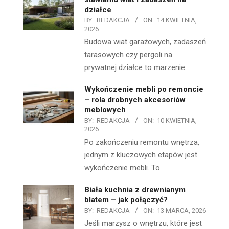
działce
BY:
REDAKCJA
ON:
14 KWIETNIA,
2026
Budowa wiat garażowych, zadaszeń
tarasowych czy pergoli na
prywatnej działce to marzenie
Wykończenie mebli po remoncie
– rola drobnych akcesoriów
meblowych
BY:
REDAKCJA
ON:
10 KWIETNIA,
2026
Po zakończeniu remontu wnętrza,
jednym z kluczowych etapów jest
wykończenie mebli. To
Biała kuchnia z drewnianym
blatem – jak połączyć?
BY:
REDAKCJA
ON:
13 MARCA, 2026
Jeśli marzysz o wnętrzu, które jest