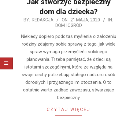
Jak stworzyć bezpieczny
dom dla dziecka?
2020-
BY:
REDAKCJA
ON:
21 MAJA, 2020
IN:
DOM I OGRÓD
05-
21
Niekiedy dopiero podczas myślenia o założeniu
rodziny zdajemy sobie sprawę z tego, jak wiele
spraw wymaga przemyśleń i solidnego
planowania. Trzeba pamiętać, że dzieci są
istotami szczególnymi, które ze względu na
swoje cechy potrzebują stałego nadzoru osób
dorosłych i przyjaznego im otoczenia. O to
ostatnie warto zadbać zawczasu, stwarzając
bezpieczny
CZYTAJ WIĘCEJ