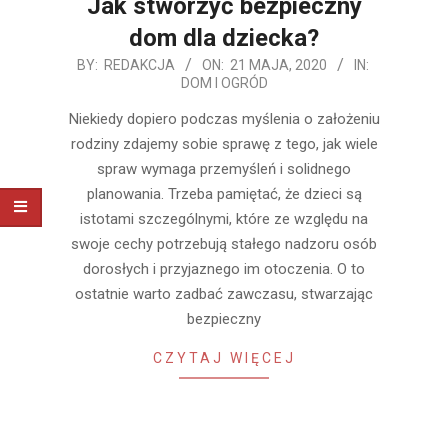
Jak stworzyć bezpieczny
dom dla dziecka?
2020-
BY:
REDAKCJA
ON:
21 MAJA, 2020
IN:
DOM I OGRÓD
05-
21
Niekiedy dopiero podczas myślenia o założeniu
rodziny zdajemy sobie sprawę z tego, jak wiele
spraw wymaga przemyśleń i solidnego
planowania. Trzeba pamiętać, że dzieci są
istotami szczególnymi, które ze względu na
swoje cechy potrzebują stałego nadzoru osób
dorosłych i przyjaznego im otoczenia. O to
ostatnie warto zadbać zawczasu, stwarzając
bezpieczny
CZYTAJ WIĘCEJ