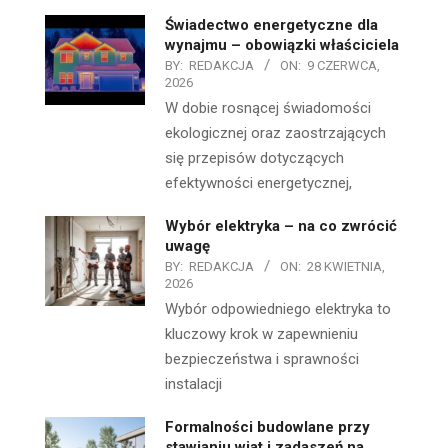
Świadectwo energetyczne dla
wynajmu – obowiązki właściciela
BY:
REDAKCJA
ON:
9 CZERWCA,
2026
W dobie rosnącej świadomości
ekologicznej oraz zaostrzających
się przepisów dotyczących
efektywności energetycznej,
Wybór elektryka – na co zwrócić
uwagę
BY:
REDAKCJA
ON:
28 KWIETNIA,
2026
Wybór odpowiedniego elektryka to
kluczowy krok w zapewnieniu
bezpieczeństwa i sprawności
instalacji
Formalności budowlane przy
stawianiu wiat i zadaszeń na