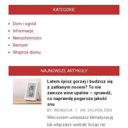
KATEGORIE
Dom i ogród
Informacje
Nieruchomości
Remont
Wnętrze domu
NAJNOWSZE ARTYKUŁY
Latem śpisz gorzej i budzisz się
z zatkanym nosem? To nie
zawsze wina upałów – sprawdź,
co naprawdę pogarsza jakość
snu
BY:
REDAKCJA
ON:
24 LIPCA, 2026
Wieczorem ustawiasz klimatyzację
lub włączasz wiatrak, licząc na