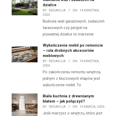
działce
BY:
REDAKCJA
ON:
14 KWIETNIA,
2026
Budowa wiat garażowych, zadaszeń
tarasowych czy pergoli na
prywatnej działce to marzenie
Wykończenie mebli po remoncie
– rola drobnych akcesoriów
meblowych
BY:
REDAKCJA
ON:
10 KWIETNIA,
2026
Po zakończeniu remontu wnętrza,
jednym z kluczowych etapów jest
wykończenie mebli. To
Biała kuchnia z drewnianym
blatem – jak połączyć?
BY:
REDAKCJA
ON:
13 MARCA, 2026
Jeśli marzysz o wnętrzu, które jest