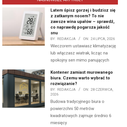
Latem śpisz gorzej i budzisz się
z zatkanym nosem? To nie
zawsze wina upałów – sprawdź,
co naprawdę pogarsza jakość
snu
BY:
REDAKCJA
ON:
24 LIPCA, 2026
Wieczorem ustawiasz klimatyzację
lub włączasz wiatrak, licząc na
spokojny sen mimo panujących
Kontener zamiast murowanego
biura. Czemu warto wybrać to
rozwiązanie?
BY:
REDAKCJA
ON:
28 CZERWCA,
2026
Budowa tradycyjnego biura o
powierzchni 50 metrów
kwadratowych zajmuje średnio 6
miesięcy