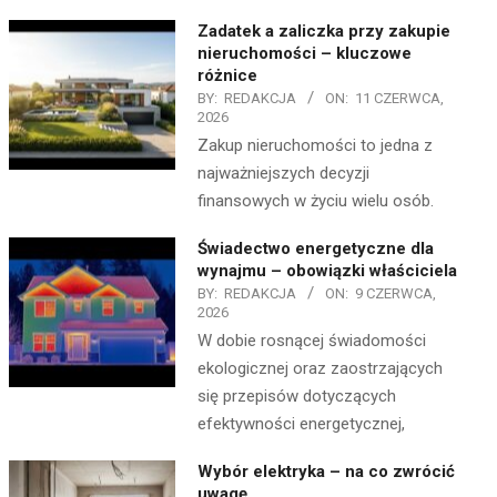
Zadatek a zaliczka przy zakupie
nieruchomości – kluczowe
różnice
BY:
REDAKCJA
ON:
11 CZERWCA,
2026
Zakup nieruchomości to jedna z
najważniejszych decyzji
finansowych w życiu wielu osób.
Świadectwo energetyczne dla
wynajmu – obowiązki właściciela
BY:
REDAKCJA
ON:
9 CZERWCA,
2026
W dobie rosnącej świadomości
ekologicznej oraz zaostrzających
się przepisów dotyczących
efektywności energetycznej,
Wybór elektryka – na co zwrócić
uwagę