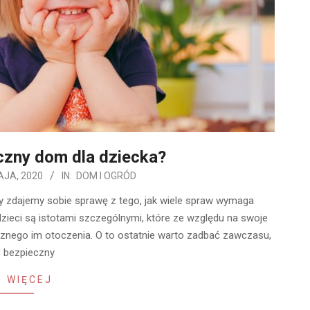
czny dom dla dziecka?
AJA, 2020
IN:
DOM I OGRÓD
ny zdajemy sobie sprawę z tego, jak wiele spraw wymaga
dzieci są istotami szczególnymi, które ze względu na swoje
aznego im otoczenia. O to ostatnie warto zadbać zawczasu,
c bezpieczny
 WIĘCEJ