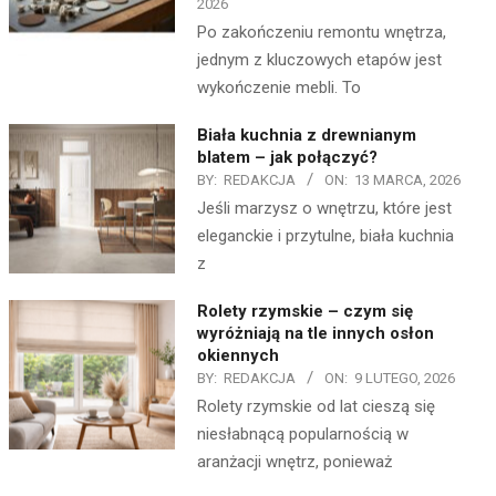
2026
Po zakończeniu remontu wnętrza,
jednym z kluczowych etapów jest
wykończenie mebli. To
Biała kuchnia z drewnianym
blatem – jak połączyć?
BY:
REDAKCJA
ON:
13 MARCA, 2026
Jeśli marzysz o wnętrzu, które jest
eleganckie i przytulne, biała kuchnia
z
Rolety rzymskie – czym się
wyróżniają na tle innych osłon
okiennych
BY:
REDAKCJA
ON:
9 LUTEGO, 2026
Rolety rzymskie od lat cieszą się
niesłabnącą popularnością w
aranżacji wnętrz, ponieważ