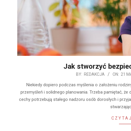
Jak stworzyć bezpie
2020-
BY:
REDAKCJA
ON:
21 M
05-
Niekiedy dopiero podczas myślenia o założeniu rodzi
21
przemyśleń i solidnego planowania. Trzeba pamiętać, że 
cechy potrzebują stałego nadzoru osób dorosłych i przyj
stwarzają
CZYTAJ