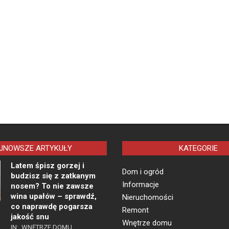
JNOWSZE ARTYKUŁY
KATEGORIE
Latem śpisz gorzej i
Dom i ogród
budzisz się z zatkanym
Informacje
nosem? To nie zawsze
wina upałów – sprawdź,
Nieruchomości
co naprawdę pogarsza
Remont
jakość snu
Wnętrze domu
IN:
WNĘTRZE DOMU