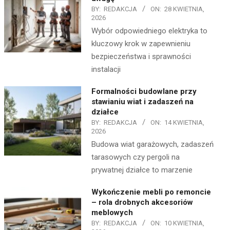
BY:
REDAKCJA
ON:
28 KWIETNIA,
2026
Wybór odpowiedniego elektryka to
kluczowy krok w zapewnieniu
bezpieczeństwa i sprawności
instalacji
Formalności budowlane przy
stawianiu wiat i zadaszeń na
działce
BY:
REDAKCJA
ON:
14 KWIETNIA,
2026
Budowa wiat garażowych, zadaszeń
tarasowych czy pergoli na
prywatnej działce to marzenie
Wykończenie mebli po remoncie
– rola drobnych akcesoriów
meblowych
BY:
REDAKCJA
ON:
10 KWIETNIA,