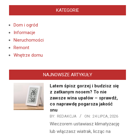
KATEGORIE
Dom i ogród
Informacje
Nieruchomości
Remont
Wnętrze domu
NAJNOWSZE ARTYKUŁY
Latem śpisz gorzej i budzisz się
z zatkanym nosem? To nie
zawsze wina upałów – sprawdź,
co naprawdę pogarsza jakość
snu
BY:
REDAKCJA
ON:
24 LIPCA, 2026
Wieczorem ustawiasz klimatyzację
lub włączasz wiatrak, licząc na