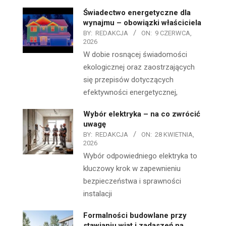
Świadectwo energetyczne dla
wynajmu – obowiązki właściciela
BY:
REDAKCJA
ON:
9 CZERWCA,
2026
W dobie rosnącej świadomości
ekologicznej oraz zaostrzających
się przepisów dotyczących
efektywności energetycznej,
Wybór elektryka – na co zwrócić
uwagę
BY:
REDAKCJA
ON:
28 KWIETNIA,
2026
Wybór odpowiedniego elektryka to
kluczowy krok w zapewnieniu
bezpieczeństwa i sprawności
instalacji
Formalności budowlane przy
stawianiu wiat i zadaszeń na