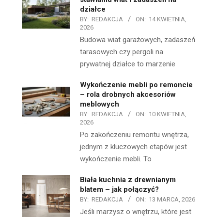
działce
BY:
REDAKCJA
ON:
14 KWIETNIA,
2026
Budowa wiat garażowych, zadaszeń
tarasowych czy pergoli na
prywatnej działce to marzenie
Wykończenie mebli po remoncie
– rola drobnych akcesoriów
meblowych
BY:
REDAKCJA
ON:
10 KWIETNIA,
2026
Po zakończeniu remontu wnętrza,
jednym z kluczowych etapów jest
wykończenie mebli. To
Biała kuchnia z drewnianym
blatem – jak połączyć?
BY:
REDAKCJA
ON:
13 MARCA, 2026
Jeśli marzysz o wnętrzu, które jest