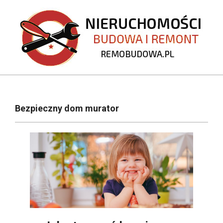
Skip
to
content
REMOBUDOWA.PL
Primary
Navigation
Bezpieczny dom murator
Menu