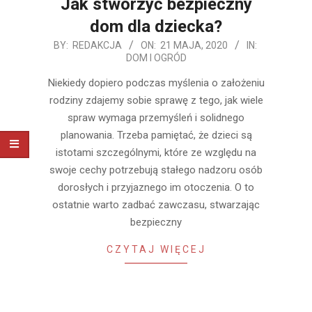
Jak stworzyć bezpieczny
dom dla dziecka?
2020-
BY:
REDAKCJA
ON:
21 MAJA, 2020
IN:
DOM I OGRÓD
05-
21
Niekiedy dopiero podczas myślenia o założeniu
rodziny zdajemy sobie sprawę z tego, jak wiele
spraw wymaga przemyśleń i solidnego
planowania. Trzeba pamiętać, że dzieci są
istotami szczególnymi, które ze względu na
swoje cechy potrzebują stałego nadzoru osób
dorosłych i przyjaznego im otoczenia. O to
ostatnie warto zadbać zawczasu, stwarzając
bezpieczny
CZYTAJ WIĘCEJ