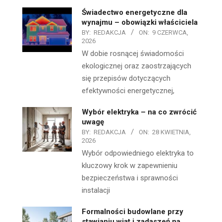
Świadectwo energetyczne dla
wynajmu – obowiązki właściciela
BY:
REDAKCJA
ON:
9 CZERWCA,
2026
W dobie rosnącej świadomości
ekologicznej oraz zaostrzających
się przepisów dotyczących
efektywności energetycznej,
Wybór elektryka – na co zwrócić
uwagę
BY:
REDAKCJA
ON:
28 KWIETNIA,
2026
Wybór odpowiedniego elektryka to
kluczowy krok w zapewnieniu
bezpieczeństwa i sprawności
instalacji
Formalności budowlane przy
stawianiu wiat i zadaszeń na