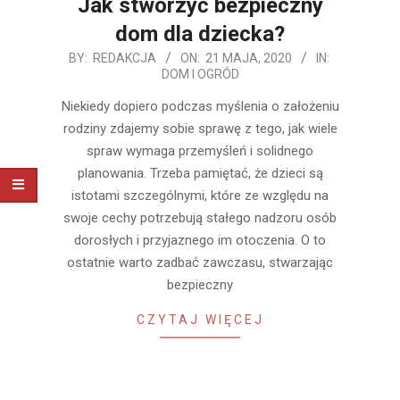
Jak stworzyć bezpieczny
dom dla dziecka?
2020-
BY:
REDAKCJA
ON:
21 MAJA, 2020
IN:
DOM I OGRÓD
05-
21
Niekiedy dopiero podczas myślenia o założeniu
rodziny zdajemy sobie sprawę z tego, jak wiele
spraw wymaga przemyśleń i solidnego
planowania. Trzeba pamiętać, że dzieci są
istotami szczególnymi, które ze względu na
swoje cechy potrzebują stałego nadzoru osób
dorosłych i przyjaznego im otoczenia. O to
ostatnie warto zadbać zawczasu, stwarzając
bezpieczny
CZYTAJ WIĘCEJ