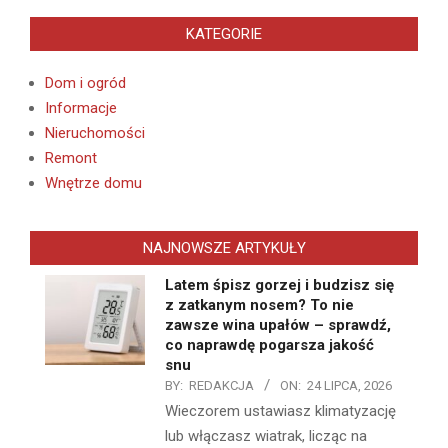
KATEGORIE
Dom i ogród
Informacje
Nieruchomości
Remont
Wnętrze domu
NAJNOWSZE ARTYKUŁY
Latem śpisz gorzej i budzisz się
z zatkanym nosem? To nie
zawsze wina upałów – sprawdź,
co naprawdę pogarsza jakość
snu
BY:
REDAKCJA
ON:
24 LIPCA, 2026
Wieczorem ustawiasz klimatyzację
lub włączasz wiatrak, licząc na