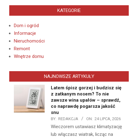
KATEGORIE
Dom i ogród
Informacje
Nieruchomości
Remont
Wnętrze domu
NAJNOWSZE ARTYKUŁY
Latem śpisz gorzej i budzisz się
z zatkanym nosem? To nie
zawsze wina upałów – sprawdź,
co naprawdę pogarsza jakość
snu
BY:
REDAKCJA
ON:
24 LIPCA, 2026
Wieczorem ustawiasz klimatyzację
lub włączasz wiatrak, licząc na