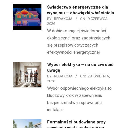
Świadectwo energetyczne dla
wynajmu – obowiązki właściciela
BY:
REDAKCJA
ON:
9 CZERWCA,
2026
W dobie rosnącej świadomości
ekologicznej oraz zaostrzających
się przepisów dotyczących
efektywności energetycznej,
Wybór elektryka – na co zwrócić
uwagę
BY:
REDAKCJA
ON:
28 KWIETNIA,
2026
Wybór odpowiedniego elektryka to
kluczowy krok w zapewnieniu
bezpieczeństwa i sprawności
instalacji
Formalności budowlane przy
stawianiu wiat i zadaszeń na