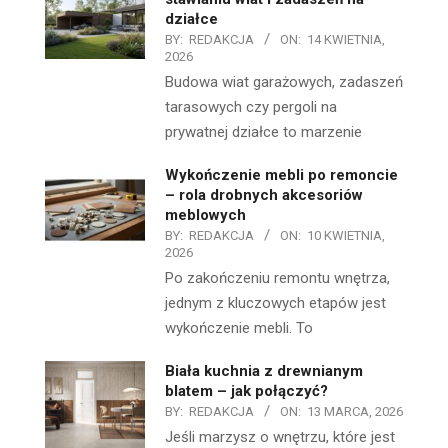
działce
BY:
REDAKCJA
ON:
14 KWIETNIA,
2026
Budowa wiat garażowych, zadaszeń
tarasowych czy pergoli na
prywatnej działce to marzenie
Wykończenie mebli po remoncie
– rola drobnych akcesoriów
meblowych
BY:
REDAKCJA
ON:
10 KWIETNIA,
2026
Po zakończeniu remontu wnętrza,
jednym z kluczowych etapów jest
wykończenie mebli. To
Biała kuchnia z drewnianym
blatem – jak połączyć?
BY:
REDAKCJA
ON:
13 MARCA, 2026
Jeśli marzysz o wnętrzu, które jest