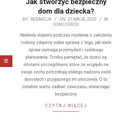
Jak stworzyć bezpieczny
dom dla dziecka?
2020-
BY:
REDAKCJA
ON:
21 MAJA, 2020
IN:
DOM I OGRÓD
05-
21
Niekiedy dopiero podczas myślenia o założeniu
rodziny zdajemy sobie sprawę z tego, jak wiele
spraw wymaga przemyśleń i solidnego
planowania. Trzeba pamiętać, że dzieci są
istotami szczególnymi, które ze względu na
swoje cechy potrzebują stałego nadzoru osób
dorosłych i przyjaznego im otoczenia. O to
ostatnie warto zadbać zawczasu, stwarzając
bezpieczny
CZYTAJ WIĘCEJ