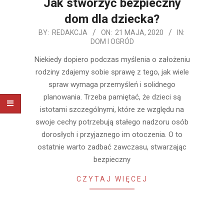
Jak stworzyć bezpieczny
dom dla dziecka?
2020-
BY:
REDAKCJA
ON:
21 MAJA, 2020
IN:
DOM I OGRÓD
05-
21
Niekiedy dopiero podczas myślenia o założeniu
rodziny zdajemy sobie sprawę z tego, jak wiele
spraw wymaga przemyśleń i solidnego
planowania. Trzeba pamiętać, że dzieci są
istotami szczególnymi, które ze względu na
swoje cechy potrzebują stałego nadzoru osób
dorosłych i przyjaznego im otoczenia. O to
ostatnie warto zadbać zawczasu, stwarzając
bezpieczny
CZYTAJ WIĘCEJ