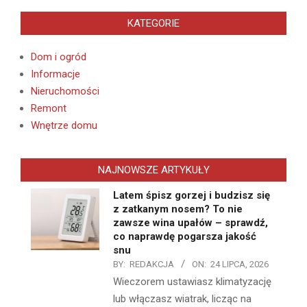
KATEGORIE
Dom i ogród
Informacje
Nieruchomości
Remont
Wnętrze domu
NAJNOWSZE ARTYKUŁY
Latem śpisz gorzej i budzisz się
z zatkanym nosem? To nie
zawsze wina upałów – sprawdź,
co naprawdę pogarsza jakość
snu
BY:
REDAKCJA
ON:
24 LIPCA, 2026
Wieczorem ustawiasz klimatyzację
lub włączasz wiatrak, licząc na