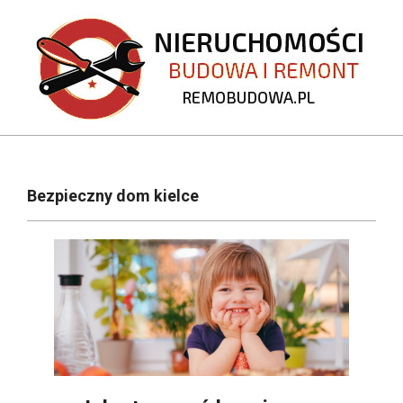
Skip
to
content
REMOBUDOWA.PL
Primary
Navigation
Bezpieczny dom kielce
Menu