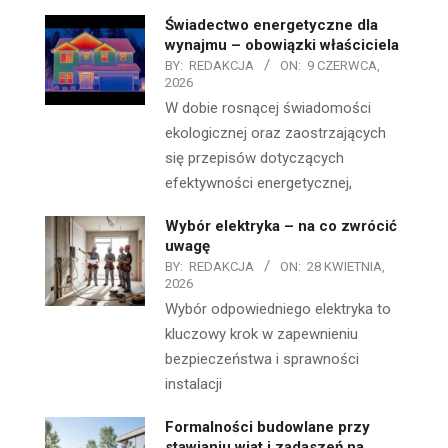
Świadectwo energetyczne dla
wynajmu – obowiązki właściciela
BY:
REDAKCJA
ON:
9 CZERWCA,
2026
W dobie rosnącej świadomości
ekologicznej oraz zaostrzających
się przepisów dotyczących
efektywności energetycznej,
Wybór elektryka – na co zwrócić
uwagę
BY:
REDAKCJA
ON:
28 KWIETNIA,
2026
Wybór odpowiedniego elektryka to
kluczowy krok w zapewnieniu
bezpieczeństwa i sprawności
instalacji
Formalności budowlane przy
stawianiu wiat i zadaszeń na