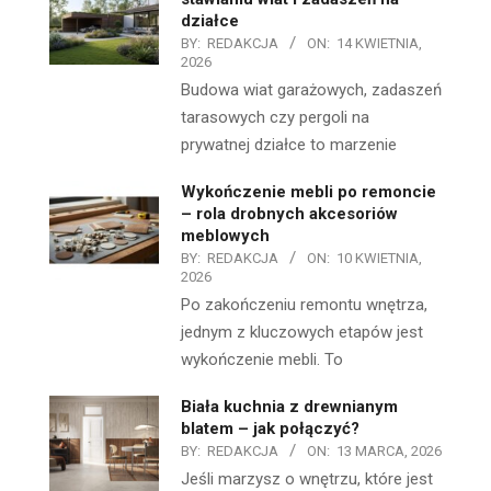
działce
BY:
REDAKCJA
ON:
14 KWIETNIA,
2026
Budowa wiat garażowych, zadaszeń
tarasowych czy pergoli na
prywatnej działce to marzenie
Wykończenie mebli po remoncie
– rola drobnych akcesoriów
meblowych
BY:
REDAKCJA
ON:
10 KWIETNIA,
2026
Po zakończeniu remontu wnętrza,
jednym z kluczowych etapów jest
wykończenie mebli. To
Biała kuchnia z drewnianym
blatem – jak połączyć?
BY:
REDAKCJA
ON:
13 MARCA, 2026
Jeśli marzysz o wnętrzu, które jest