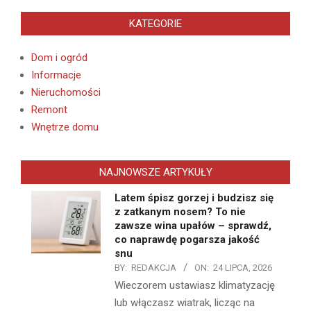
KATEGORIE
Dom i ogród
Informacje
Nieruchomości
Remont
Wnętrze domu
NAJNOWSZE ARTYKUŁY
Latem śpisz gorzej i budzisz się
z zatkanym nosem? To nie
zawsze wina upałów – sprawdź,
co naprawdę pogarsza jakość
snu
BY:
REDAKCJA
ON:
24 LIPCA, 2026
Wieczorem ustawiasz klimatyzację
lub włączasz wiatrak, licząc na