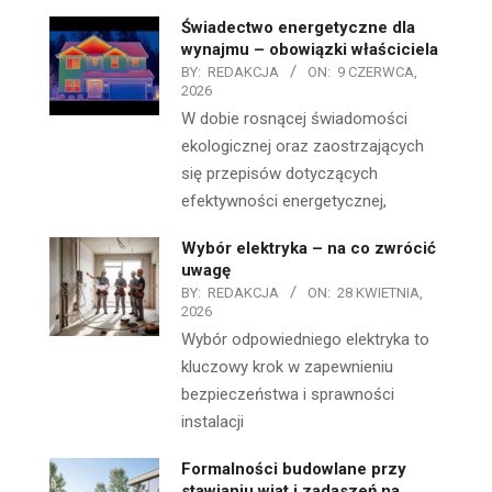
Świadectwo energetyczne dla
wynajmu – obowiązki właściciela
BY:
REDAKCJA
ON:
9 CZERWCA,
2026
W dobie rosnącej świadomości
ekologicznej oraz zaostrzających
się przepisów dotyczących
efektywności energetycznej,
Wybór elektryka – na co zwrócić
uwagę
BY:
REDAKCJA
ON:
28 KWIETNIA,
2026
Wybór odpowiedniego elektryka to
kluczowy krok w zapewnieniu
bezpieczeństwa i sprawności
instalacji
Formalności budowlane przy
stawianiu wiat i zadaszeń na