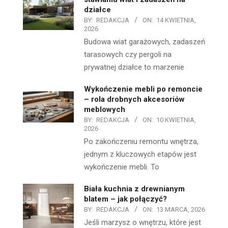
działce
BY:
REDAKCJA
ON:
14 KWIETNIA,
2026
Budowa wiat garażowych, zadaszeń
tarasowych czy pergoli na
prywatnej działce to marzenie
Wykończenie mebli po remoncie
– rola drobnych akcesoriów
meblowych
BY:
REDAKCJA
ON:
10 KWIETNIA,
2026
Po zakończeniu remontu wnętrza,
jednym z kluczowych etapów jest
wykończenie mebli. To
Biała kuchnia z drewnianym
blatem – jak połączyć?
BY:
REDAKCJA
ON:
13 MARCA, 2026
Jeśli marzysz o wnętrzu, które jest