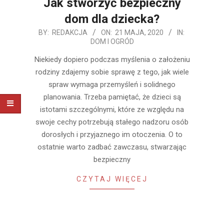
Jak stworzyć bezpieczny
dom dla dziecka?
2020-
BY:
REDAKCJA
ON:
21 MAJA, 2020
IN:
DOM I OGRÓD
05-
21
Niekiedy dopiero podczas myślenia o założeniu
rodziny zdajemy sobie sprawę z tego, jak wiele
spraw wymaga przemyśleń i solidnego
planowania. Trzeba pamiętać, że dzieci są
istotami szczególnymi, które ze względu na
swoje cechy potrzebują stałego nadzoru osób
dorosłych i przyjaznego im otoczenia. O to
ostatnie warto zadbać zawczasu, stwarzając
bezpieczny
CZYTAJ WIĘCEJ