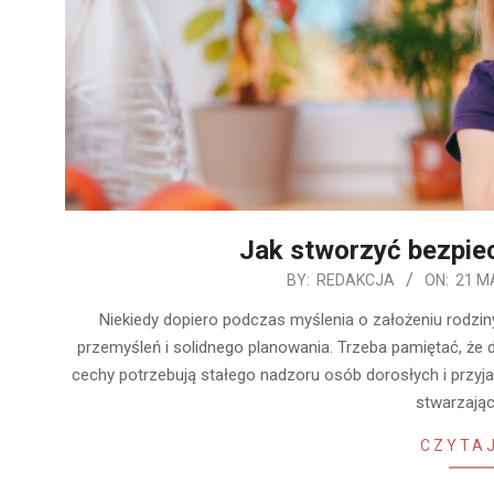
Jak stworzyć bezpie
2020-
BY:
REDAKCJA
ON:
21 M
05-
Niekiedy dopiero podczas myślenia o założeniu rodzi
21
przemyśleń i solidnego planowania. Trzeba pamiętać, że 
cechy potrzebują stałego nadzoru osób dorosłych i przyj
stwarzają
CZYTAJ