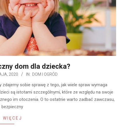
czny dom dla dziecka?
AJA, 2020
IN:
DOM I OGRÓD
ny zdajemy sobie sprawę z tego, jak wiele spraw wymaga
dzieci są istotami szczególnymi, które ze względu na swoje
aznego im otoczenia. O to ostatnie warto zadbać zawczasu,
c bezpieczny
 WIĘCEJ