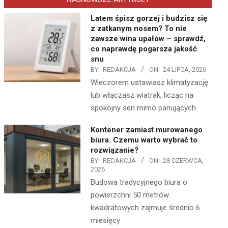
Latem śpisz gorzej i budzisz się
z zatkanym nosem? To nie
zawsze wina upałów – sprawdź,
co naprawdę pogarsza jakość
snu
BY:
REDAKCJA
ON:
24 LIPCA, 2026
Wieczorem ustawiasz klimatyzację
lub włączasz wiatrak, licząc na
spokojny sen mimo panujących
Kontener zamiast murowanego
biura. Czemu warto wybrać to
rozwiązanie?
BY:
REDAKCJA
ON:
28 CZERWCA,
2026
Budowa tradycyjnego biura o
powierzchni 50 metrów
kwadratowych zajmuje średnio 6
miesięcy