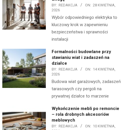
BY:
REDAKCJA
ON:
28 KWIETNIA,
2026
Wybór odpowiedniego elektryka to
kluczowy krok w zapewnieniu
bezpieczeństwa i sprawności
instalacji
Formalności budowlane przy
stawianiu wiat i zadaszeń na
działce
BY:
REDAKCJA
ON:
14 KWIETNIA,
2026
Budowa wiat garażowych, zadaszeń
tarasowych czy pergoli na
prywatnej działce to marzenie
Wykończenie mebli po remoncie
– rola drobnych akcesoriów
meblowych
BY:
REDAKCJA
ON:
10 KWIETNIA,