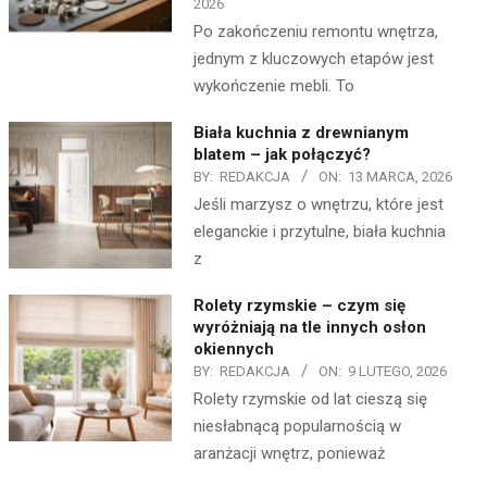
2026
Po zakończeniu remontu wnętrza,
jednym z kluczowych etapów jest
wykończenie mebli. To
Biała kuchnia z drewnianym
blatem – jak połączyć?
BY:
REDAKCJA
ON:
13 MARCA, 2026
Jeśli marzysz o wnętrzu, które jest
eleganckie i przytulne, biała kuchnia
z
Rolety rzymskie – czym się
wyróżniają na tle innych osłon
okiennych
BY:
REDAKCJA
ON:
9 LUTEGO, 2026
Rolety rzymskie od lat cieszą się
niesłabnącą popularnością w
aranżacji wnętrz, ponieważ