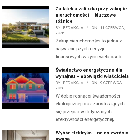
Zadatek a zaliczka przy zakupie
nieruchomości – kluczowe
różnice
BY:
REDAKCJA
ON:
11 CZERWCA,
2026
Zakup nieruchomości to jedna z
najważniejszych decyzji
finansowych w życiu wielu osób.
Świadectwo energetyczne dla
wynajmu – obowiązki właściciela
BY:
REDAKCJA
ON:
9 CZERWCA,
2026
W dobie rosnącej świadomości
ekologicznej oraz zaostrzających
się przepisów dotyczących
efektywności energetycznej,
Wybór elektryka – na co zwrócić
uwagę