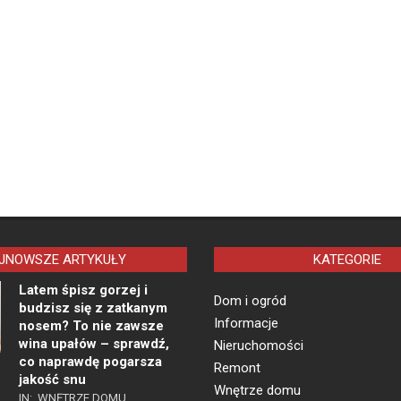
JNOWSZE ARTYKUŁY
KATEGORIE
Latem śpisz gorzej i
Dom i ogród
budzisz się z zatkanym
Informacje
nosem? To nie zawsze
wina upałów – sprawdź,
Nieruchomości
co naprawdę pogarsza
Remont
jakość snu
Wnętrze domu
IN:
WNĘTRZE DOMU