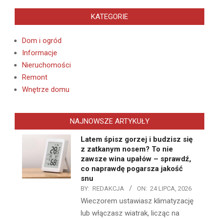
KATEGORIE
Dom i ogród
Informacje
Nieruchomości
Remont
Wnętrze domu
NAJNOWSZE ARTYKUŁY
Latem śpisz gorzej i budzisz się
z zatkanym nosem? To nie
zawsze wina upałów – sprawdź,
co naprawdę pogarsza jakość
snu
BY:
REDAKCJA
ON:
24 LIPCA, 2026
Wieczorem ustawiasz klimatyzację
lub włączasz wiatrak, licząc na