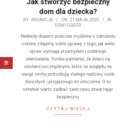
Jak stworzyć bezpieczny
dom dla dziecka?
2020-
BY:
REDAKCJA
ON:
21 MAJA, 2020
IN:
DOM I OGRÓD
05-
21
Niekiedy dopiero podczas myślenia o założeniu
rodziny zdajemy sobie sprawę z tego, jak wiele
spraw wymaga przemyśleń i solidnego
planowania. Trzeba pamiętać, że dzieci są
istotami szczególnymi, które ze względu na
swoje cechy potrzebują stałego nadzoru osób
dorosłych i przyjaznego im otoczenia. O to
ostatnie warto zadbać zawczasu, stwarzając
bezpieczny
CZYTAJ WIĘCEJ