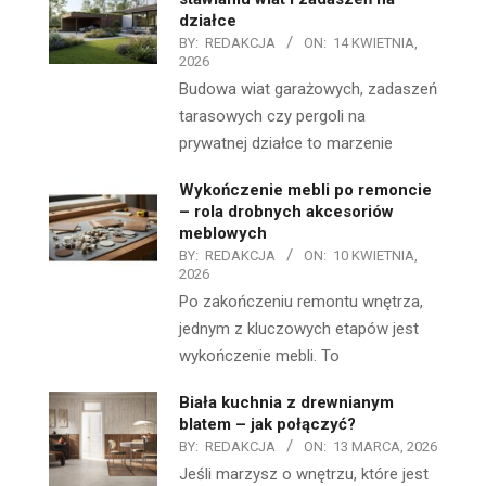
działce
BY:
REDAKCJA
ON:
14 KWIETNIA,
2026
Budowa wiat garażowych, zadaszeń
tarasowych czy pergoli na
prywatnej działce to marzenie
Wykończenie mebli po remoncie
– rola drobnych akcesoriów
meblowych
BY:
REDAKCJA
ON:
10 KWIETNIA,
2026
Po zakończeniu remontu wnętrza,
jednym z kluczowych etapów jest
wykończenie mebli. To
Biała kuchnia z drewnianym
blatem – jak połączyć?
BY:
REDAKCJA
ON:
13 MARCA, 2026
Jeśli marzysz o wnętrzu, które jest