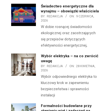
Świadectwo energetyczne dla
wynajmu – obowiązki właściciela
BY:
REDAKCJA
ON:
9 CZERWCA,
2026
W dobie rosnącej świadomości
ekologicznej oraz zaostrzających
się przepisów dotyczących
efektywności energetycznej,
Wybór elektryka – na co zwrócić
uwagę
BY:
REDAKCJA
ON:
28 KWIETNIA,
2026
Wybór odpowiedniego elektryka to
kluczowy krok w zapewnieniu
bezpieczeństwa i sprawności
instalacji
Formalności budowlane przy
stawianiu wiat i zadaszeń na