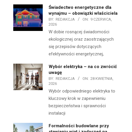
Świadectwo energetyczne dla
wynajmu – obowiązki właściciela
BY:
REDAKCJA
ON:
9 CZERWCA,
2026
W dobie rosnącej świadomości
ekologicznej oraz zaostrzających
się przepisów dotyczących
efektywności energetycznej,
Wybór elektryka – na co zwrócić
uwagę
BY:
REDAKCJA
ON:
28 KWIETNIA,
2026
Wybór odpowiedniego elektryka to
kluczowy krok w zapewnieniu
bezpieczeństwa i sprawności
instalacji
Formalności budowlane przy
stawianiu wiat i zadaszeń na