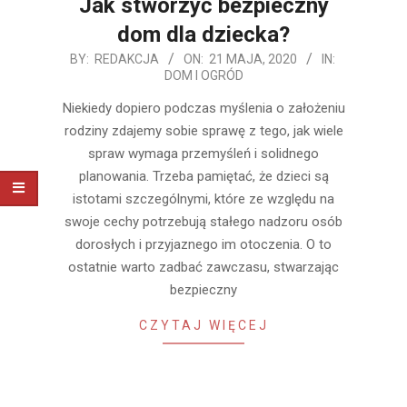
Jak stworzyć bezpieczny
dom dla dziecka?
2020-
BY:
REDAKCJA
ON:
21 MAJA, 2020
IN:
DOM I OGRÓD
05-
21
Niekiedy dopiero podczas myślenia o założeniu
rodziny zdajemy sobie sprawę z tego, jak wiele
spraw wymaga przemyśleń i solidnego
planowania. Trzeba pamiętać, że dzieci są
istotami szczególnymi, które ze względu na
swoje cechy potrzebują stałego nadzoru osób
dorosłych i przyjaznego im otoczenia. O to
ostatnie warto zadbać zawczasu, stwarzając
bezpieczny
CZYTAJ WIĘCEJ