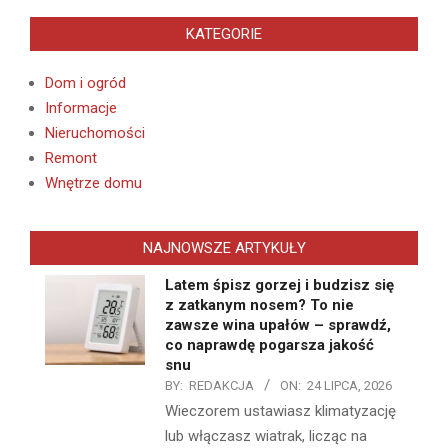
KATEGORIE
Dom i ogród
Informacje
Nieruchomości
Remont
Wnętrze domu
NAJNOWSZE ARTYKUŁY
Latem śpisz gorzej i budzisz się
z zatkanym nosem? To nie
zawsze wina upałów – sprawdź,
co naprawdę pogarsza jakość
snu
BY:
REDAKCJA
ON:
24 LIPCA, 2026
Wieczorem ustawiasz klimatyzację
lub włączasz wiatrak, licząc na