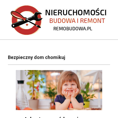
Skip
to
content
REMOBUDOWA.PL
Primary
Navigation
Bezpieczny dom chomikuj
Menu