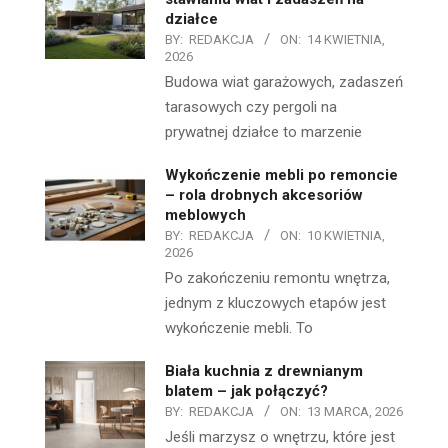
działce
BY:
REDAKCJA
ON:
14 KWIETNIA,
2026
Budowa wiat garażowych, zadaszeń
tarasowych czy pergoli na
prywatnej działce to marzenie
Wykończenie mebli po remoncie
– rola drobnych akcesoriów
meblowych
BY:
REDAKCJA
ON:
10 KWIETNIA,
2026
Po zakończeniu remontu wnętrza,
jednym z kluczowych etapów jest
wykończenie mebli. To
Biała kuchnia z drewnianym
blatem – jak połączyć?
BY:
REDAKCJA
ON:
13 MARCA, 2026
Jeśli marzysz o wnętrzu, które jest