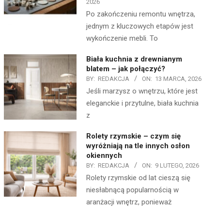
2026
Po zakończeniu remontu wnętrza,
jednym z kluczowych etapów jest
wykończenie mebli. To
Biała kuchnia z drewnianym
blatem – jak połączyć?
BY:
REDAKCJA
ON:
13 MARCA, 2026
Jeśli marzysz o wnętrzu, które jest
eleganckie i przytulne, biała kuchnia
z
Rolety rzymskie – czym się
wyróżniają na tle innych osłon
okiennych
BY:
REDAKCJA
ON:
9 LUTEGO, 2026
Rolety rzymskie od lat cieszą się
niesłabnącą popularnością w
aranżacji wnętrz, ponieważ