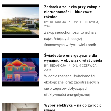
Zadatek a zaliczka przy zakupie
nieruchomości – kluczowe
różnice
BY:
REDAKCJA
ON:
11 CZERWCA,
2026
Zakup nieruchomości to jedna z
najważniejszych decyzji
finansowych w życiu wielu osób.
Świadectwo energetyczne dla
wynajmu – obowiązki właściciela
BY:
REDAKCJA
ON:
9 CZERWCA,
2026
W dobie rosnącej świadomości
ekologicznej oraz zaostrzających
się przepisów dotyczących
efektywności energetycznej,
Wybór elektryka – na co zwrócić
uwagę