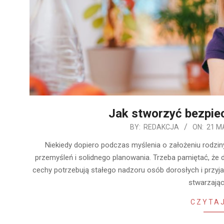
Jak stworzyć bezpie
2020-
BY:
REDAKCJA
ON:
21 M
05-
Niekiedy dopiero podczas myślenia o założeniu rodzi
21
przemyśleń i solidnego planowania. Trzeba pamiętać, że 
cechy potrzebują stałego nadzoru osób dorosłych i przyj
stwarzają
CZYTAJ