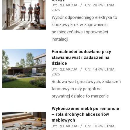
BY:
REDAKCJA
ON:
28 KWIETNIA,
2026
Wybór odpowiedniego elektryka to
kluczowy krok w zapewnieniu
bezpieczeństwa i sprawności
instalacji
Formalności budowlane przy
stawianiu wiat i zadaszeń na
działce
BY:
REDAKCJA
ON:
14 KWIETNIA,
2026
Budowa wiat garażowych, zadaszeń
tarasowych czy pergoli na
prywatnej działce to marzenie
Wykończenie mebli po remoncie
– rola drobnych akcesoriów
meblowych
BY:
REDAKCJA
ON:
10 KWIETNIA,