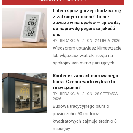
Latem śpisz gorzej i budzisz się
z zatkanym nosem? To nie
zawsze wina upałów – sprawdź,
co naprawdę pogarsza jakość
snu
BY:
REDAKCJA
ON:
24 LIPCA, 2026
Wieczorem ustawiasz klimatyzację
lub włączasz wiatrak, licząc na
spokojny sen mimo panujących
Kontener zamiast murowanego
biura. Czemu warto wybrać to
rozwiązanie?
BY:
REDAKCJA
ON:
28 CZERWCA,
2026
Budowa tradycyjnego biura o
powierzchni 50 metrów
kwadratowych zajmuje średnio 6
miesięcy