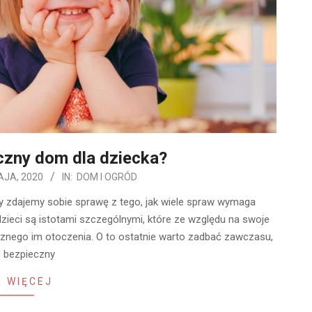
czny dom dla dziecka?
AJA, 2020
IN:
DOM I OGRÓD
ny zdajemy sobie sprawę z tego, jak wiele spraw wymaga
dzieci są istotami szczególnymi, które ze względu na swoje
aznego im otoczenia. O to ostatnie warto zadbać zawczasu,
c bezpieczny
 WIĘCEJ