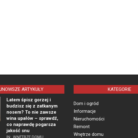
JNOWSZE ARTYKUŁY
KATEGORIE
Latem śpisz gorzej i
Dom i ogród
budzisz się z zatkanym
Informacje
nosem? To nie zawsze
wina upałów – sprawdź,
Nieruchomości
co naprawdę pogarsza
Remont
jakość snu
Wnętrze domu
IN:
WNĘTRZE DOMU