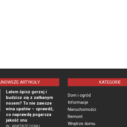
JNOWSZE ARTYKUŁY
KATEGORIE
Latem śpisz gorzej i
Dom i ogród
budzisz się z zatkanym
Informacje
nosem? To nie zawsze
wina upałów – sprawdź,
Nieruchomości
co naprawdę pogarsza
Remont
jakość snu
Wnętrze domu
IN:
WNĘTRZE DOMU