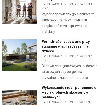
BY:
REDAKCJA
ON:
28 KWIETNIA,
2026
Wybór odpowiedniego elektryka to
kluczowy krok w zapewnieniu
bezpieczeństwa i sprawności
instalacji
Formalności budowlane przy
stawianiu wiat i zadaszeń na
działce
BY:
REDAKCJA
ON:
14 KWIETNIA,
2026
Budowa wiat garażowych, zadaszeń
tarasowych czy pergoli na
prywatnej działce to marzenie
Wykończenie mebli po remoncie
– rola drobnych akcesoriów
meblowych
BY:
REDAKCJA
ON:
10 KWIETNIA,