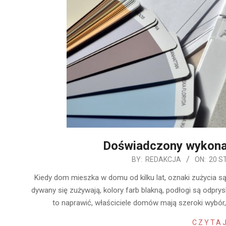
Doświadczony wykon
2020-
BY:
REDAKCJA
ON:
20 S
01-
Kiedy dom mieszka w domu od kilku lat, oznaki zużycia są
20
dywany się zużywają, kolory farb blakną, podłogi są odprys
to naprawić, właściciele domów mają szeroki wybó
CZYTAJ