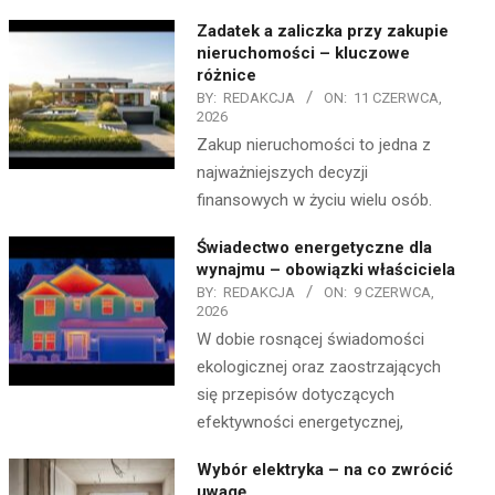
Zadatek a zaliczka przy zakupie
nieruchomości – kluczowe
różnice
BY:
REDAKCJA
ON:
11 CZERWCA,
2026
Zakup nieruchomości to jedna z
najważniejszych decyzji
finansowych w życiu wielu osób.
Świadectwo energetyczne dla
wynajmu – obowiązki właściciela
BY:
REDAKCJA
ON:
9 CZERWCA,
2026
W dobie rosnącej świadomości
ekologicznej oraz zaostrzających
się przepisów dotyczących
efektywności energetycznej,
Wybór elektryka – na co zwrócić
uwagę