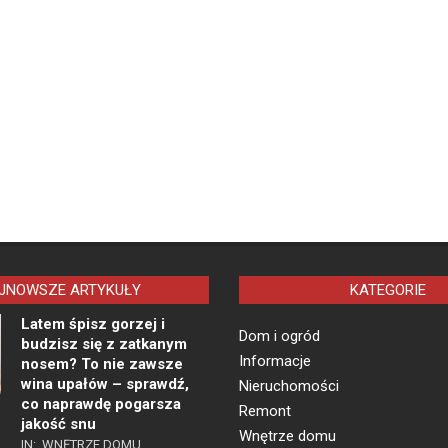
JNOWSZE ARTYKUŁY
KATEGORIE
Latem śpisz gorzej i
Dom i ogród
budzisz się z zatkanym
Informacje
nosem? To nie zawsze
wina upałów – sprawdź,
Nieruchomości
co naprawdę pogarsza
Remont
jakość snu
Wnętrze domu
IN:
WNĘTRZE DOMU