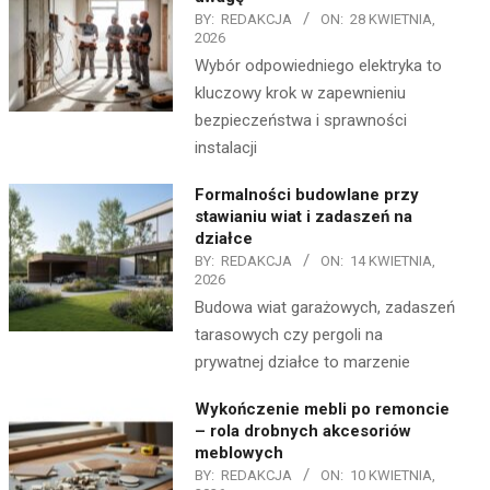
BY:
REDAKCJA
ON:
28 KWIETNIA,
2026
Wybór odpowiedniego elektryka to
kluczowy krok w zapewnieniu
bezpieczeństwa i sprawności
instalacji
Formalności budowlane przy
stawianiu wiat i zadaszeń na
działce
BY:
REDAKCJA
ON:
14 KWIETNIA,
2026
Budowa wiat garażowych, zadaszeń
tarasowych czy pergoli na
prywatnej działce to marzenie
Wykończenie mebli po remoncie
– rola drobnych akcesoriów
meblowych
BY:
REDAKCJA
ON:
10 KWIETNIA,