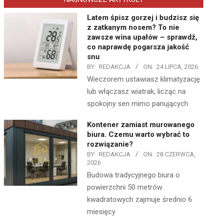
Latem śpisz gorzej i budzisz się
z zatkanym nosem? To nie
zawsze wina upałów – sprawdź,
co naprawdę pogarsza jakość
snu
BY:
REDAKCJA
ON:
24 LIPCA, 2026
Wieczorem ustawiasz klimatyzację
lub włączasz wiatrak, licząc na
spokojny sen mimo panujących
Kontener zamiast murowanego
biura. Czemu warto wybrać to
rozwiązanie?
BY:
REDAKCJA
ON:
28 CZERWCA,
2026
Budowa tradycyjnego biura o
powierzchni 50 metrów
kwadratowych zajmuje średnio 6
miesięcy