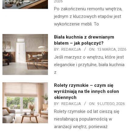
2026
Po zakończeniu remontu wnętrza,
jednym z kluczowych etapów jest
wykończenie mebli. To
Biała kuchnia z drewnianym
blatem – jak połączyć?
BY:
REDAKCJA
ON:
13 MARCA, 2026
Jeśli marzysz o wnętrzu, które jest
eleganckie i przytulne, biała kuchnia
z
Rolety rzymskie – czym się
wyróżniają na tle innych osłon
okiennych
BY:
REDAKCJA
ON:
9 LUTEGO, 2026
Rolety rzymskie od lat cieszą się
niesłabnącą popularnością w
aranżacji wnętrz, ponieważ