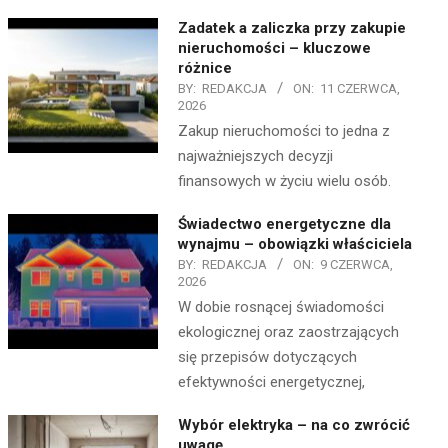
Zadatek a zaliczka przy zakupie
nieruchomości – kluczowe
różnice
BY:
REDAKCJA
ON:
11 CZERWCA,
2026
Zakup nieruchomości to jedna z
najważniejszych decyzji
finansowych w życiu wielu osób.
Świadectwo energetyczne dla
wynajmu – obowiązki właściciela
BY:
REDAKCJA
ON:
9 CZERWCA,
2026
W dobie rosnącej świadomości
ekologicznej oraz zaostrzających
się przepisów dotyczących
efektywności energetycznej,
Wybór elektryka – na co zwrócić
uwagę