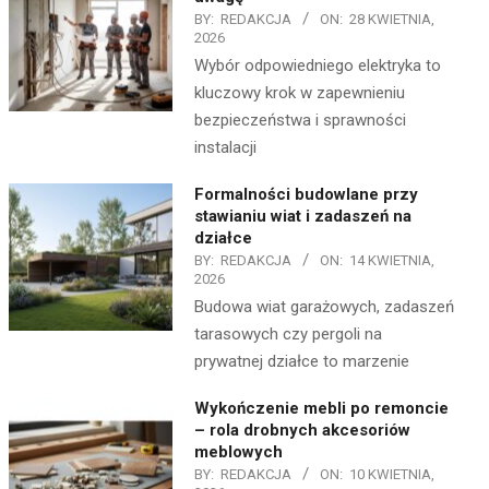
BY:
REDAKCJA
ON:
28 KWIETNIA,
2026
Wybór odpowiedniego elektryka to
kluczowy krok w zapewnieniu
bezpieczeństwa i sprawności
instalacji
Formalności budowlane przy
stawianiu wiat i zadaszeń na
działce
BY:
REDAKCJA
ON:
14 KWIETNIA,
2026
Budowa wiat garażowych, zadaszeń
tarasowych czy pergoli na
prywatnej działce to marzenie
Wykończenie mebli po remoncie
– rola drobnych akcesoriów
meblowych
BY:
REDAKCJA
ON:
10 KWIETNIA,