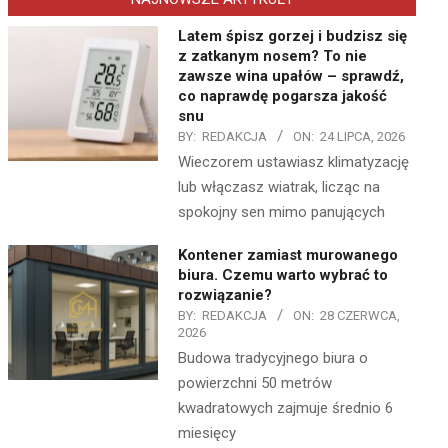
Latem śpisz gorzej i budzisz się
z zatkanym nosem? To nie
zawsze wina upałów – sprawdź,
co naprawdę pogarsza jakość
snu
BY:
REDAKCJA
ON:
24 LIPCA, 2026
Wieczorem ustawiasz klimatyzację
lub włączasz wiatrak, licząc na
spokojny sen mimo panujących
Kontener zamiast murowanego
biura. Czemu warto wybrać to
rozwiązanie?
BY:
REDAKCJA
ON:
28 CZERWCA,
2026
Budowa tradycyjnego biura o
powierzchni 50 metrów
kwadratowych zajmuje średnio 6
miesięcy