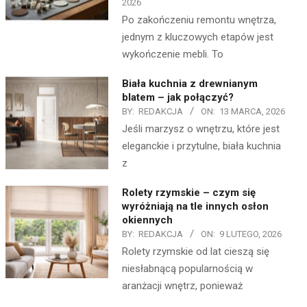
2026
Po zakończeniu remontu wnętrza,
jednym z kluczowych etapów jest
wykończenie mebli. To
Biała kuchnia z drewnianym
blatem – jak połączyć?
BY:
REDAKCJA
ON:
13 MARCA, 2026
Jeśli marzysz o wnętrzu, które jest
eleganckie i przytulne, biała kuchnia
z
Rolety rzymskie – czym się
wyróżniają na tle innych osłon
okiennych
BY:
REDAKCJA
ON:
9 LUTEGO, 2026
Rolety rzymskie od lat cieszą się
niesłabnącą popularnością w
aranżacji wnętrz, ponieważ