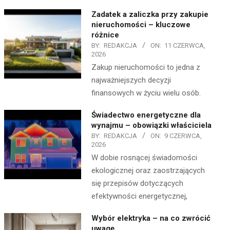
Zadatek a zaliczka przy zakupie
nieruchomości – kluczowe
różnice
BY:
REDAKCJA
ON:
11 CZERWCA,
2026
Zakup nieruchomości to jedna z
najważniejszych decyzji
finansowych w życiu wielu osób.
Świadectwo energetyczne dla
wynajmu – obowiązki właściciela
BY:
REDAKCJA
ON:
9 CZERWCA,
2026
W dobie rosnącej świadomości
ekologicznej oraz zaostrzających
się przepisów dotyczących
efektywności energetycznej,
Wybór elektryka – na co zwrócić
uwagę