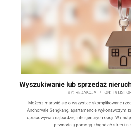
Wyszukiwanie lub sprzedaż nieruch
2019-
BY:
REDAKCJA
ON:
19 LISTO
11-
Możesz martwić się o wszystkie skomplikowane rzecz
19
Anchorvale Sengkang, apartamencie wykonawczym zał
opracowywać najbardziej inteligentnych opcji. W nast
pewnością pomogą złagodzić stres i n