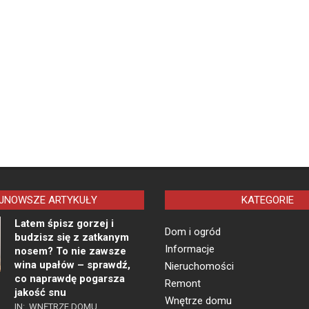
JNOWSZE ARTYKUŁY
KATEGORIE
Latem śpisz gorzej i
Dom i ogród
budzisz się z zatkanym
Informacje
nosem? To nie zawsze
wina upałów – sprawdź,
Nieruchomości
co naprawdę pogarsza
Remont
jakość snu
Wnętrze domu
IN:
WNĘTRZE DOMU