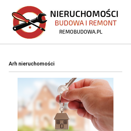
Skip
to
content
REMOBUDOWA.PL
Primary
Navigation
Arh nieruchomości
Menu