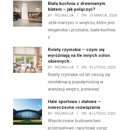
Biała kuchnia z drewnianym
blatem – jak połączyć?
BY:
REDAKCJA
ON:
13 MARCA, 2026
Jeśli marzysz o wnętrzu, które jest
eleganckie i przytulne, biała kuchnia
z
Rolety rzymskie – czym się
wyróżniają na tle innych osłon
okiennych
BY:
REDAKCJA
ON:
9 LUTEGO, 2026
Rolety rzymskie od lat cieszą się
niesłabnącą popularnością w
aranżacji wnętrz, ponieważ
Hale sportowe i stalowe –
nowoczesne rozwiązania
BY:
REDAKCJA
ON:
8 LUTEGO, 2026
Współczesne budownictwo
przemysłowe i sportowe coraz