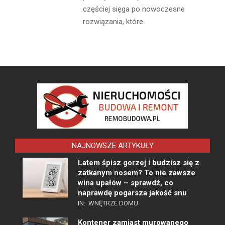
częściej sięga po nowoczesne
rozwiązania, które
NAJNOWSZE ARTYKUŁY
Latem śpisz gorzej i budzisz się z
zatkanym nosem? To nie zawsze
wina upałów – sprawdź, co
naprawdę pogarsza jakość snu
IN:
WNĘTRZE DOMU
Kontener zamiast murowanego