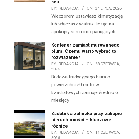
snu
BY:
REDAKCJA
ON:
24 LIPCA, 2026
Wieczorem ustawiasz klimatyzację
lub włączasz wiatrak, licząc na
spokojny sen mimo panujących
Kontener zamiast murowanego
biura. Czemu warto wybrać to
rozwiązanie?
BY:
REDAKCJA
ON:
28 CZERWCA,
2026
Budowa tradycyjnego biura o
powierzchni 50 metrów
kwadratowych zajmuje średnio 6
miesięcy
Zadatek a zaliczka przy zakupie
nieruchomości – kluczowe
różnice
BY:
REDAKCJA
ON:
11 CZERWCA,
2026