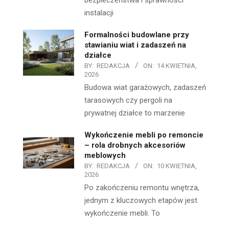
bezpieczeństwa i sprawności
instalacji
Formalności budowlane przy
stawianiu wiat i zadaszeń na
działce
BY:
REDAKCJA
ON:
14 KWIETNIA,
2026
Budowa wiat garażowych, zadaszeń
tarasowych czy pergoli na
prywatnej działce to marzenie
Wykończenie mebli po remoncie
– rola drobnych akcesoriów
meblowych
BY:
REDAKCJA
ON:
10 KWIETNIA,
2026
Po zakończeniu remontu wnętrza,
jednym z kluczowych etapów jest
wykończenie mebli. To