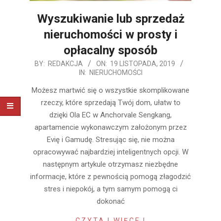
Wyszukiwanie lub sprzedaż
nieruchomości w prosty i
opłacalny sposób
2019-
BY:
REDAKCJA
ON:
19 LISTOPADA, 2019
IN:
NIERUCHOMOŚCI
11-
19
Możesz martwić się o wszystkie skomplikowane
rzeczy, które sprzedają Twój dom, ułatw to
dzięki Ola EC w Anchorvale Sengkang,
apartamencie wykonawczym założonym przez
Evię i Gamudę. Stresując się, nie można
opracowywać najbardziej inteligentnych opcji. W
następnym artykule otrzymasz niezbędne
informacje, które z pewnością pomogą złagodzić
stres i niepokój, a tym samym pomogą ci
dokonać
CZYTAJ WIĘCEJ