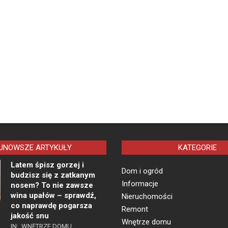
JNOWSZE ARTYKUŁY
KATEGORIE
Latem śpisz gorzej i
Dom i ogród
budzisz się z zatkanym
Informacje
nosem? To nie zawsze
wina upałów – sprawdź,
Nieruchomości
co naprawdę pogarsza
Remont
jakość snu
Wnętrze domu
IN:
WNĘTRZE DOMU