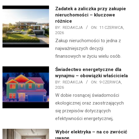
Zadatek a zaliczka przy zakupie
nieruchomości – kluczowe
różnice
BY:
REDAKCJA
ON:
11 CZERWCA,
2026
Zakup nieruchomości to jedna z
najważniejszych decyzji
finansowych w życiu wielu osób.
Świadectwo energetyczne dla
wynajmu – obowiązki właściciela
BY:
REDAKCJA
ON:
9 CZERWCA,
2026
W dobie rosnącej świadomości
ekologicznej oraz zaostrzających
się przepisów dotyczących
efektywności energetycznej,
Wybór elektryka – na co zwrócić
uwagę