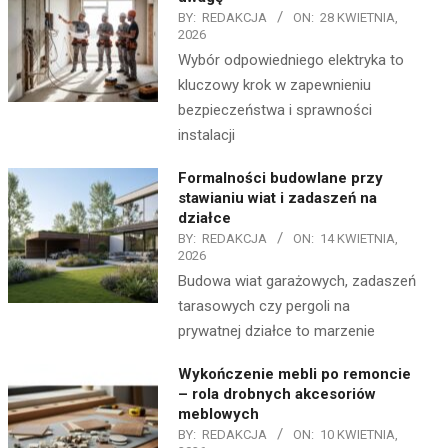
BY:
REDAKCJA
ON:
28 KWIETNIA,
2026
Wybór odpowiedniego elektryka to
kluczowy krok w zapewnieniu
bezpieczeństwa i sprawności
instalacji
Formalności budowlane przy
stawianiu wiat i zadaszeń na
działce
BY:
REDAKCJA
ON:
14 KWIETNIA,
2026
Budowa wiat garażowych, zadaszeń
tarasowych czy pergoli na
prywatnej działce to marzenie
Wykończenie mebli po remoncie
– rola drobnych akcesoriów
meblowych
BY:
REDAKCJA
ON:
10 KWIETNIA,