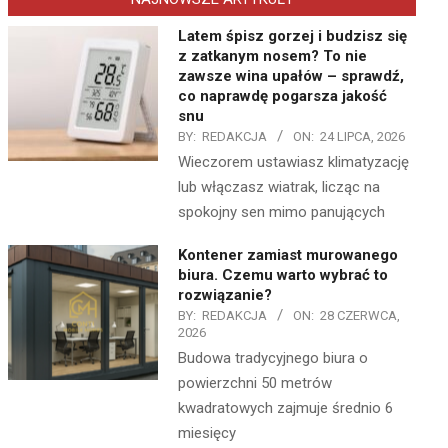
Latem śpisz gorzej i budzisz się
z zatkanym nosem? To nie
zawsze wina upałów – sprawdź,
co naprawdę pogarsza jakość
snu
BY:
REDAKCJA
ON:
24 LIPCA, 2026
Wieczorem ustawiasz klimatyzację
lub włączasz wiatrak, licząc na
spokojny sen mimo panujących
Kontener zamiast murowanego
biura. Czemu warto wybrać to
rozwiązanie?
BY:
REDAKCJA
ON:
28 CZERWCA,
2026
Budowa tradycyjnego biura o
powierzchni 50 metrów
kwadratowych zajmuje średnio 6
miesięcy