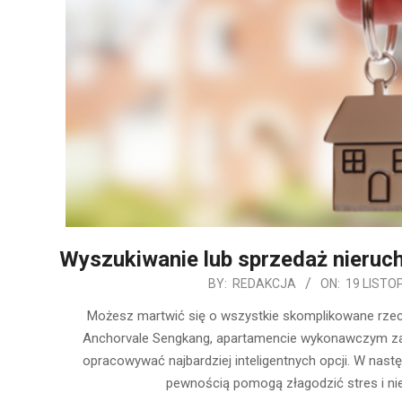
Wyszukiwanie lub sprzedaż nieruch
2019-
BY:
REDAKCJA
ON:
19 LISTO
11-
Możesz martwić się o wszystkie skomplikowane rzecz
19
Anchorvale Sengkang, apartamencie wykonawczym zał
opracowywać najbardziej inteligentnych opcji. W nast
pewnością pomogą złagodzić stres i n