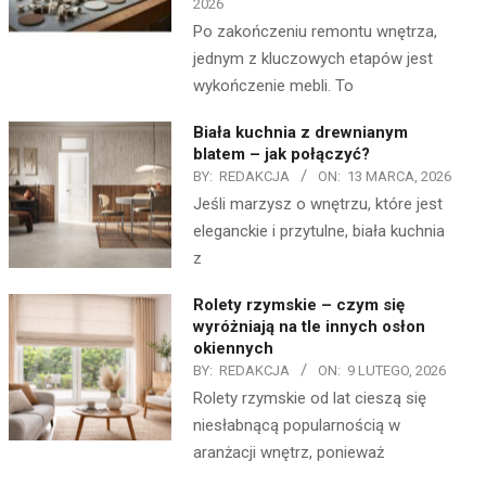
2026
Po zakończeniu remontu wnętrza,
jednym z kluczowych etapów jest
wykończenie mebli. To
Biała kuchnia z drewnianym
blatem – jak połączyć?
BY:
REDAKCJA
ON:
13 MARCA, 2026
Jeśli marzysz o wnętrzu, które jest
eleganckie i przytulne, biała kuchnia
z
Rolety rzymskie – czym się
wyróżniają na tle innych osłon
okiennych
BY:
REDAKCJA
ON:
9 LUTEGO, 2026
Rolety rzymskie od lat cieszą się
niesłabnącą popularnością w
aranżacji wnętrz, ponieważ