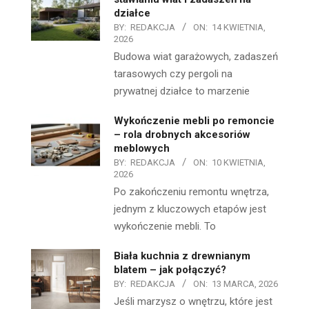
działce
BY:
REDAKCJA
ON:
14 KWIETNIA,
2026
Budowa wiat garażowych, zadaszeń
tarasowych czy pergoli na
prywatnej działce to marzenie
Wykończenie mebli po remoncie
– rola drobnych akcesoriów
meblowych
BY:
REDAKCJA
ON:
10 KWIETNIA,
2026
Po zakończeniu remontu wnętrza,
jednym z kluczowych etapów jest
wykończenie mebli. To
Biała kuchnia z drewnianym
blatem – jak połączyć?
BY:
REDAKCJA
ON:
13 MARCA, 2026
Jeśli marzysz o wnętrzu, które jest