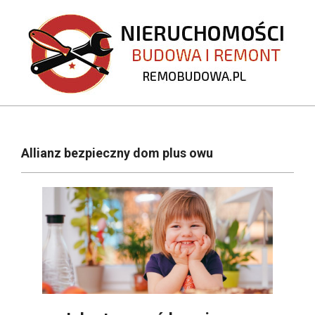
Skip
to
content
REMOBUDOWA.PL
Primary
Navigation
Allianz bezpieczny dom plus owu
Menu