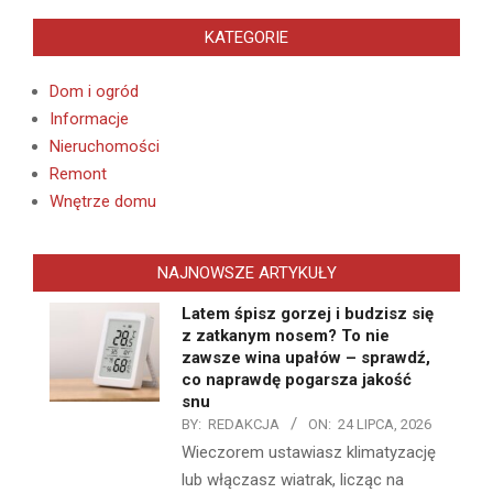
KATEGORIE
Dom i ogród
Informacje
Nieruchomości
Remont
Wnętrze domu
NAJNOWSZE ARTYKUŁY
Latem śpisz gorzej i budzisz się
z zatkanym nosem? To nie
zawsze wina upałów – sprawdź,
co naprawdę pogarsza jakość
snu
BY:
REDAKCJA
ON:
24 LIPCA, 2026
Wieczorem ustawiasz klimatyzację
lub włączasz wiatrak, licząc na