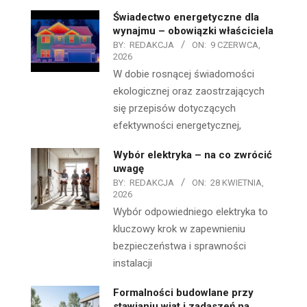
Świadectwo energetyczne dla
wynajmu – obowiązki właściciela
BY:
REDAKCJA
ON:
9 CZERWCA,
2026
W dobie rosnącej świadomości
ekologicznej oraz zaostrzających
się przepisów dotyczących
efektywności energetycznej,
Wybór elektryka – na co zwrócić
uwagę
BY:
REDAKCJA
ON:
28 KWIETNIA,
2026
Wybór odpowiedniego elektryka to
kluczowy krok w zapewnieniu
bezpieczeństwa i sprawności
instalacji
Formalności budowlane przy
stawianiu wiat i zadaszeń na