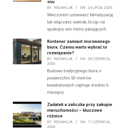
snu
BY:
REDAKCJA
ON:
24 LIPCA, 2026
Wieczorem ustawiasz klimatyzację
lub włączasz wiatrak, licząc na
spokojny sen mimo panujących
Kontener zamiast murowanego
biura. Czemu warto wybrać to
rozwiązanie?
BY:
REDAKCJA
ON:
28 CZERWCA,
2026
Budowa tradycyjnego biura o
powierzchni 50 metrów
kwadratowych zajmuje średnio 6
miesięcy
Zadatek a zaliczka przy zakupie
nieruchomości – kluczowe
różnice
BY:
REDAKCJA
ON:
11 CZERWCA,
2026