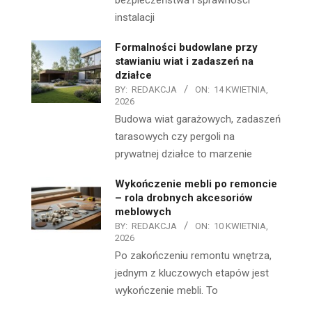
bezpieczeństwa i sprawności
instalacji
Formalności budowlane przy
stawianiu wiat i zadaszeń na
działce
BY:
REDAKCJA
ON:
14 KWIETNIA,
2026
Budowa wiat garażowych, zadaszeń
tarasowych czy pergoli na
prywatnej działce to marzenie
Wykończenie mebli po remoncie
– rola drobnych akcesoriów
meblowych
BY:
REDAKCJA
ON:
10 KWIETNIA,
2026
Po zakończeniu remontu wnętrza,
jednym z kluczowych etapów jest
wykończenie mebli. To