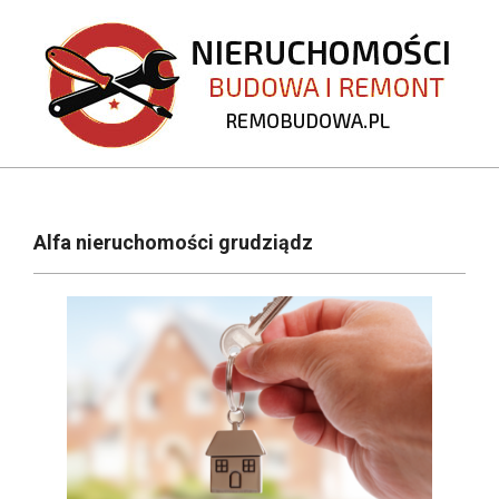
Skip
to
content
REMOBUDOWA.PL
Primary
Navigation
Alfa nieruchomości grudziądz
Menu