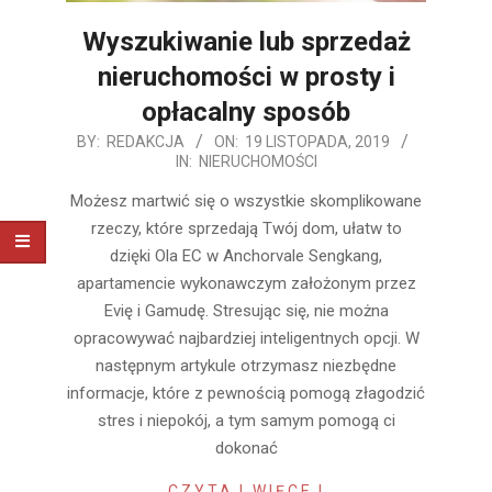
Wyszukiwanie lub sprzedaż
nieruchomości w prosty i
opłacalny sposób
2019-
BY:
REDAKCJA
ON:
19 LISTOPADA, 2019
IN:
NIERUCHOMOŚCI
11-
19
Możesz martwić się o wszystkie skomplikowane
rzeczy, które sprzedają Twój dom, ułatw to
dzięki Ola EC w Anchorvale Sengkang,
apartamencie wykonawczym założonym przez
Evię i Gamudę. Stresując się, nie można
opracowywać najbardziej inteligentnych opcji. W
następnym artykule otrzymasz niezbędne
informacje, które z pewnością pomogą złagodzić
stres i niepokój, a tym samym pomogą ci
dokonać
CZYTAJ WIĘCEJ