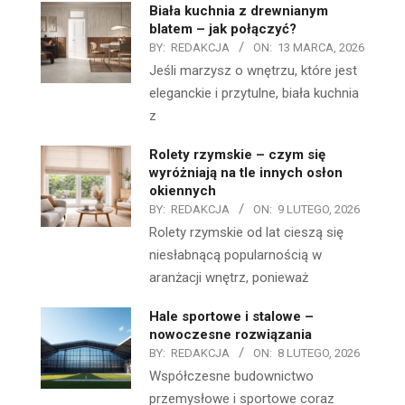
Biała kuchnia z drewnianym
blatem – jak połączyć?
BY:
REDAKCJA
ON:
13 MARCA, 2026
Jeśli marzysz o wnętrzu, które jest
eleganckie i przytulne, biała kuchnia
z
Rolety rzymskie – czym się
wyróżniają na tle innych osłon
okiennych
BY:
REDAKCJA
ON:
9 LUTEGO, 2026
Rolety rzymskie od lat cieszą się
niesłabnącą popularnością w
aranżacji wnętrz, ponieważ
Hale sportowe i stalowe –
nowoczesne rozwiązania
BY:
REDAKCJA
ON:
8 LUTEGO, 2026
Współczesne budownictwo
przemysłowe i sportowe coraz