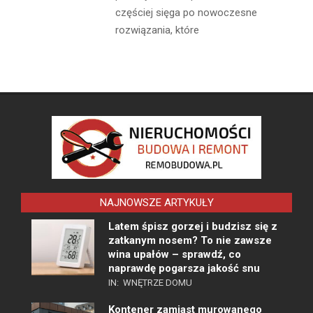
częściej sięga po nowoczesne
rozwiązania, które
NAJNOWSZE ARTYKUŁY
Latem śpisz gorzej i budzisz się z
zatkanym nosem? To nie zawsze
wina upałów – sprawdź, co
naprawdę pogarsza jakość snu
IN:
WNĘTRZE DOMU
Kontener zamiast murowanego