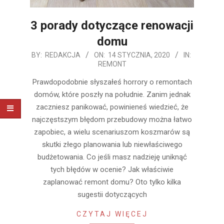
3 porady dotyczące renowacji
domu
2020-
BY:
REDAKCJA
ON:
14 STYCZNIA, 2020
IN:
REMONT
01-
14
Prawdopodobnie słyszałeś horrory o remontach
domów, które poszły na południe. Zanim jednak
zaczniesz panikować, powinieneś wiedzieć, że
najczęstszym błędom przebudowy można łatwo
zapobiec, a wielu scenariuszom koszmarów są
skutki złego planowania lub niewłaściwego
budżetowania. Co jeśli masz nadzieję uniknąć
tych błędów w ocenie? Jak właściwie
zaplanować remont domu? Oto tylko kilka
sugestii dotyczących
CZYTAJ WIĘCEJ