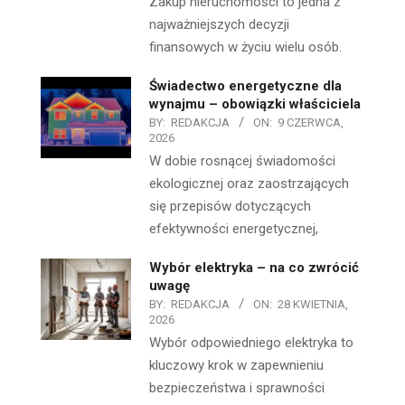
Zakup nieruchomości to jedna z
najważniejszych decyzji
finansowych w życiu wielu osób.
Świadectwo energetyczne dla
wynajmu – obowiązki właściciela
BY:
REDAKCJA
ON:
9 CZERWCA,
2026
W dobie rosnącej świadomości
ekologicznej oraz zaostrzających
się przepisów dotyczących
efektywności energetycznej,
Wybór elektryka – na co zwrócić
uwagę
BY:
REDAKCJA
ON:
28 KWIETNIA,
2026
Wybór odpowiedniego elektryka to
kluczowy krok w zapewnieniu
bezpieczeństwa i sprawności