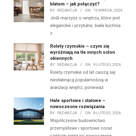
blatem – jak połączyć?
BY:
REDAKCJA
ON:
13 MARCA, 2026
Jeśli marzysz o wnętrzu, które jest
eleganckie i przytulne, biała kuchnia
z
Rolety rzymskie – czym się
wyróżniają na tle innych osłon
okiennych
BY:
REDAKCJA
ON:
9 LUTEGO, 2026
Rolety rzymskie od lat cieszą się
niesłabnącą popularnością w
aranżacji wnętrz, ponieważ
Hale sportowe i stalowe –
nowoczesne rozwiązania
BY:
REDAKCJA
ON:
8 LUTEGO, 2026
Współczesne budownictwo
przemysłowe i sportowe coraz
częściej sięga po nowoczesne