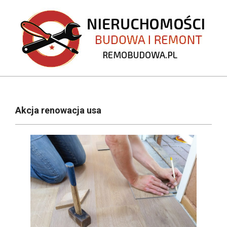
Skip
to
content
REMOBUDOWA.PL
Primary
Navigation
Akcja renowacja usa
Menu