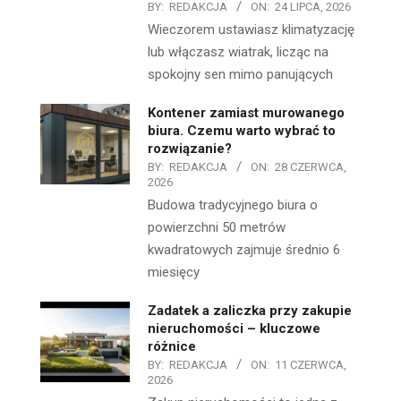
BY:
REDAKCJA
ON:
24 LIPCA, 2026
Wieczorem ustawiasz klimatyzację
lub włączasz wiatrak, licząc na
spokojny sen mimo panujących
Kontener zamiast murowanego
biura. Czemu warto wybrać to
rozwiązanie?
BY:
REDAKCJA
ON:
28 CZERWCA,
2026
Budowa tradycyjnego biura o
powierzchni 50 metrów
kwadratowych zajmuje średnio 6
miesięcy
Zadatek a zaliczka przy zakupie
nieruchomości – kluczowe
różnice
BY:
REDAKCJA
ON:
11 CZERWCA,
2026