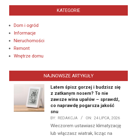
KATEGORIE
Dom i ogród
Informacje
Nieruchomości
Remont
Wnętrze domu
NAJNOWSZE ARTYKUŁY
Latem śpisz gorzej i budzisz się
z zatkanym nosem? To nie
zawsze wina upałów – sprawdź,
co naprawdę pogarsza jakość
snu
BY:
REDAKCJA
ON:
24 LIPCA, 2026
Wieczorem ustawiasz klimatyzację
lub włączasz wiatrak, licząc na