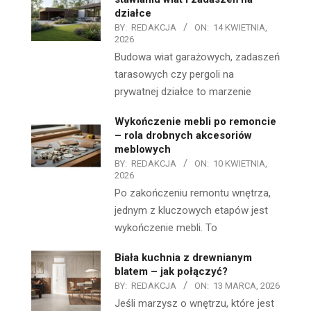
działce
BY:
REDAKCJA
ON:
14 KWIETNIA,
2026
Budowa wiat garażowych, zadaszeń
tarasowych czy pergoli na
prywatnej działce to marzenie
Wykończenie mebli po remoncie
– rola drobnych akcesoriów
meblowych
BY:
REDAKCJA
ON:
10 KWIETNIA,
2026
Po zakończeniu remontu wnętrza,
jednym z kluczowych etapów jest
wykończenie mebli. To
Biała kuchnia z drewnianym
blatem – jak połączyć?
BY:
REDAKCJA
ON:
13 MARCA, 2026
Jeśli marzysz o wnętrzu, które jest