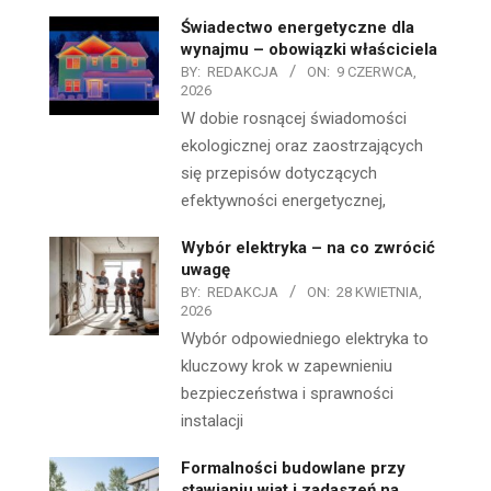
Świadectwo energetyczne dla
wynajmu – obowiązki właściciela
BY:
REDAKCJA
ON:
9 CZERWCA,
2026
W dobie rosnącej świadomości
ekologicznej oraz zaostrzających
się przepisów dotyczących
efektywności energetycznej,
Wybór elektryka – na co zwrócić
uwagę
BY:
REDAKCJA
ON:
28 KWIETNIA,
2026
Wybór odpowiedniego elektryka to
kluczowy krok w zapewnieniu
bezpieczeństwa i sprawności
instalacji
Formalności budowlane przy
stawianiu wiat i zadaszeń na