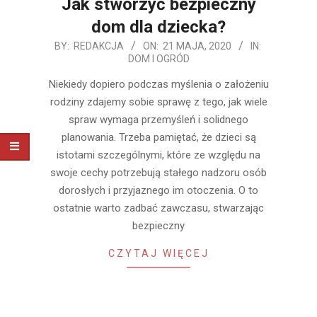
Jak stworzyć bezpieczny
dom dla dziecka?
2020-
BY:
REDAKCJA
ON:
21 MAJA, 2020
IN:
DOM I OGRÓD
05-
21
Niekiedy dopiero podczas myślenia o założeniu
rodziny zdajemy sobie sprawę z tego, jak wiele
spraw wymaga przemyśleń i solidnego
planowania. Trzeba pamiętać, że dzieci są
istotami szczególnymi, które ze względu na
swoje cechy potrzebują stałego nadzoru osób
dorosłych i przyjaznego im otoczenia. O to
ostatnie warto zadbać zawczasu, stwarzając
bezpieczny
CZYTAJ WIĘCEJ