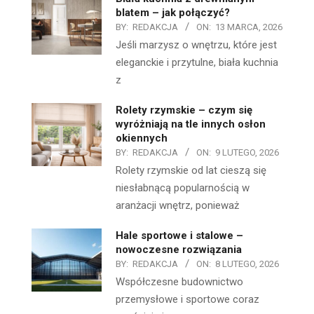
blatem – jak połączyć?
BY:
REDAKCJA
ON:
13 MARCA, 2026
Jeśli marzysz o wnętrzu, które jest
eleganckie i przytulne, biała kuchnia
z
Rolety rzymskie – czym się
wyróżniają na tle innych osłon
okiennych
BY:
REDAKCJA
ON:
9 LUTEGO, 2026
Rolety rzymskie od lat cieszą się
niesłabnącą popularnością w
aranżacji wnętrz, ponieważ
Hale sportowe i stalowe –
nowoczesne rozwiązania
BY:
REDAKCJA
ON:
8 LUTEGO, 2026
Współczesne budownictwo
przemysłowe i sportowe coraz