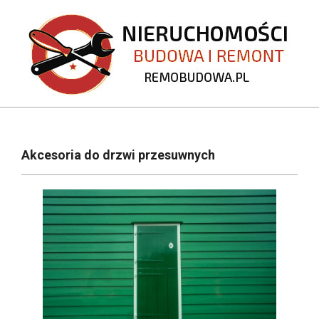
Skip
to
content
REMOBUDOWA.PL
Primary
Navigation
Akcesoria do drzwi przesuwnych
Menu