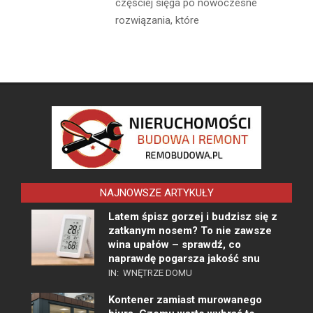
częściej sięga po nowoczesne
rozwiązania, które
NAJNOWSZE ARTYKUŁY
Latem śpisz gorzej i budzisz się z
zatkanym nosem? To nie zawsze
wina upałów – sprawdź, co
naprawdę pogarsza jakość snu
IN:
WNĘTRZE DOMU
Kontener zamiast murowanego