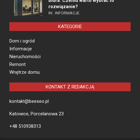
biura. Czemu warto wybrać to
rozwiązanie?
IN:
INFORMACJE
KATEGORIE
Dom i ogród
Informacje
Nieruchomości
Remont
Wnętrze domu
KONTAKT Z REDAKCJĄ
kontakt@beeseo.pl
Katowice, Porcelanowa 23
+48 510938313