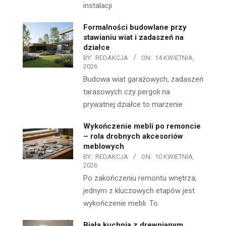
instalacji
Formalności budowlane przy
stawianiu wiat i zadaszeń na
działce
BY:
REDAKCJA
ON:
14 KWIETNIA,
2026
Budowa wiat garażowych, zadaszeń
tarasowych czy pergoli na
prywatnej działce to marzenie
Wykończenie mebli po remoncie
– rola drobnych akcesoriów
meblowych
BY:
REDAKCJA
ON:
10 KWIETNIA,
2026
Po zakończeniu remontu wnętrza,
jednym z kluczowych etapów jest
wykończenie mebli. To
Biała kuchnia z drewnianym