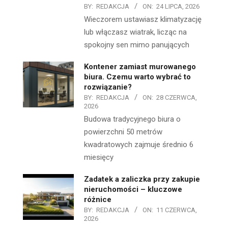
BY:
REDAKCJA
ON:
24 LIPCA, 2026
Wieczorem ustawiasz klimatyzację
lub włączasz wiatrak, licząc na
spokojny sen mimo panujących
Kontener zamiast murowanego
biura. Czemu warto wybrać to
rozwiązanie?
BY:
REDAKCJA
ON:
28 CZERWCA,
2026
Budowa tradycyjnego biura o
powierzchni 50 metrów
kwadratowych zajmuje średnio 6
miesięcy
Zadatek a zaliczka przy zakupie
nieruchomości – kluczowe
różnice
BY:
REDAKCJA
ON:
11 CZERWCA,
2026