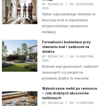
BY:
REDAKCJA
ON:
28 KWIETNIA,
2026
Wybór odpowiedniego elektryka to
kluczowy krok w zapewnieniu
bezpieczeństwa i sprawności
instalacji
Formalności budowlane przy
stawianiu wiat i zadaszeń na
działce
BY:
REDAKCJA
ON:
14 KWIETNIA,
2026
Budowa wiat garażowych, zadaszeń
tarasowych czy pergoli na
prywatnej działce to marzenie
Wykończenie mebli po remoncie
– rola drobnych akcesoriów
meblowych
BY:
REDAKCJA
ON:
10 KWIETNIA,