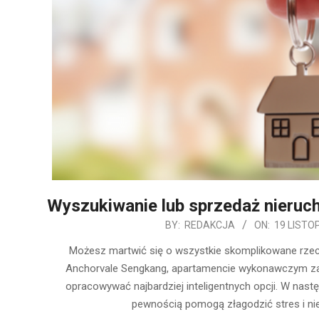
Wyszukiwanie lub sprzedaż nieruch
2019-
BY:
REDAKCJA
ON:
19 LISTO
11-
Możesz martwić się o wszystkie skomplikowane rzecz
19
Anchorvale Sengkang, apartamencie wykonawczym zał
opracowywać najbardziej inteligentnych opcji. W nast
pewnością pomogą złagodzić stres i n