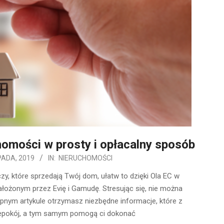
omości w prosty i opłacalny sposób
PADA, 2019
IN:
NIERUCHOMOŚCI
y, które sprzedają Twój dom, ułatw to dzięki Ola EC w
ożonym przez Evię i Gamudę. Stresując się, nie można
ępnym artykule otrzymasz niezbędne informacje, które z
iepokój, a tym samym pomogą ci dokonać