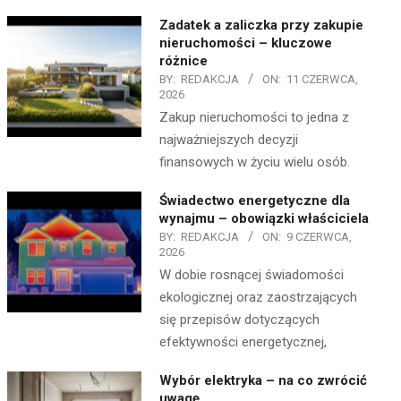
Zadatek a zaliczka przy zakupie
nieruchomości – kluczowe
różnice
BY:
REDAKCJA
ON:
11 CZERWCA,
2026
Zakup nieruchomości to jedna z
najważniejszych decyzji
finansowych w życiu wielu osób.
Świadectwo energetyczne dla
wynajmu – obowiązki właściciela
BY:
REDAKCJA
ON:
9 CZERWCA,
2026
W dobie rosnącej świadomości
ekologicznej oraz zaostrzających
się przepisów dotyczących
efektywności energetycznej,
Wybór elektryka – na co zwrócić
uwagę