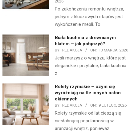
2026
Po zakończeniu remontu wnętrza,
jednym z kluczowych etapów jest
wykończenie mebli. To
Biała kuchnia z drewnianym
blatem – jak połączyć?
BY:
REDAKCJA
ON:
13 MARCA, 2026
Jeśli marzysz o wnętrzu, które jest
eleganckie i przytulne, biała kuchnia
z
Rolety rzymskie – czym się
wyróżniają na tle innych osłon
okiennych
BY:
REDAKCJA
ON:
9 LUTEGO, 2026
Rolety rzymskie od lat cieszą się
niesłabnącą popularnością w
aranżacji wnętrz, ponieważ