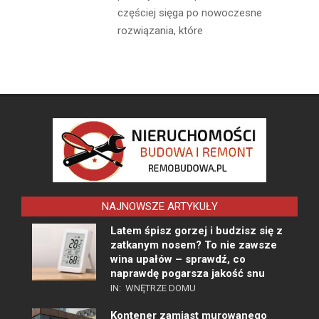
częściej sięga po nowoczesne
rozwiązania, które
NAJNOWSZE ARTYKUŁY
Latem śpisz gorzej i budzisz się z
zatkanym nosem? To nie zawsze
wina upałów – sprawdź, co
naprawdę pogarsza jakość snu
IN:
WNĘTRZE DOMU
Kontener zamiast murowanego