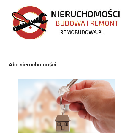
Skip
to
content
REMOBUDOWA.PL
Primary
Navigation
Abc nieruchomości
Menu