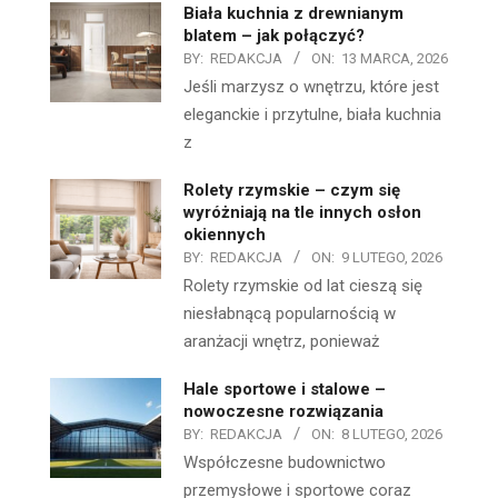
Biała kuchnia z drewnianym
blatem – jak połączyć?
BY:
REDAKCJA
ON:
13 MARCA, 2026
Jeśli marzysz o wnętrzu, które jest
eleganckie i przytulne, biała kuchnia
z
Rolety rzymskie – czym się
wyróżniają na tle innych osłon
okiennych
BY:
REDAKCJA
ON:
9 LUTEGO, 2026
Rolety rzymskie od lat cieszą się
niesłabnącą popularnością w
aranżacji wnętrz, ponieważ
Hale sportowe i stalowe –
nowoczesne rozwiązania
BY:
REDAKCJA
ON:
8 LUTEGO, 2026
Współczesne budownictwo
przemysłowe i sportowe coraz