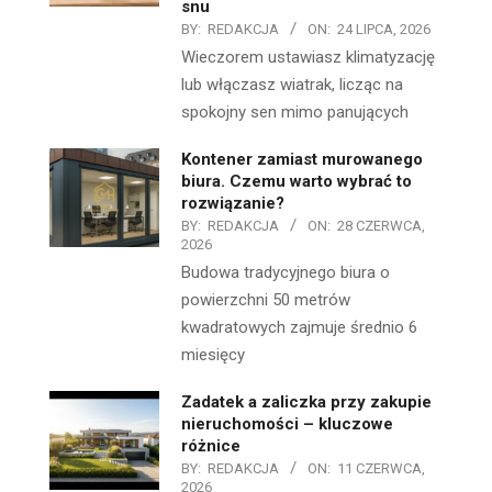
snu
BY:
REDAKCJA
ON:
24 LIPCA, 2026
Wieczorem ustawiasz klimatyzację
lub włączasz wiatrak, licząc na
spokojny sen mimo panujących
Kontener zamiast murowanego
biura. Czemu warto wybrać to
rozwiązanie?
BY:
REDAKCJA
ON:
28 CZERWCA,
2026
Budowa tradycyjnego biura o
powierzchni 50 metrów
kwadratowych zajmuje średnio 6
miesięcy
Zadatek a zaliczka przy zakupie
nieruchomości – kluczowe
różnice
BY:
REDAKCJA
ON:
11 CZERWCA,
2026