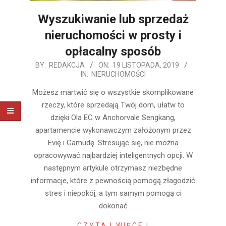
Wyszukiwanie lub sprzedaż
nieruchomości w prosty i
opłacalny sposób
2019-
BY:
REDAKCJA
ON:
19 LISTOPADA, 2019
IN:
NIERUCHOMOŚCI
11-
19
Możesz martwić się o wszystkie skomplikowane
rzeczy, które sprzedają Twój dom, ułatw to
dzięki Ola EC w Anchorvale Sengkang,
apartamencie wykonawczym założonym przez
Evię i Gamudę. Stresując się, nie można
opracowywać najbardziej inteligentnych opcji. W
następnym artykule otrzymasz niezbędne
informacje, które z pewnością pomogą złagodzić
stres i niepokój, a tym samym pomogą ci
dokonać
CZYTAJ WIĘCEJ