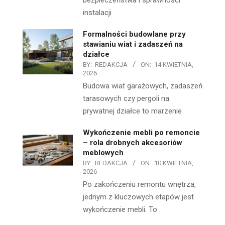
bezpieczeństwa i sprawności
instalacji
Formalności budowlane przy
stawianiu wiat i zadaszeń na
działce
BY:
REDAKCJA
ON:
14 KWIETNIA,
2026
Budowa wiat garażowych, zadaszeń
tarasowych czy pergoli na
prywatnej działce to marzenie
Wykończenie mebli po remoncie
– rola drobnych akcesoriów
meblowych
BY:
REDAKCJA
ON:
10 KWIETNIA,
2026
Po zakończeniu remontu wnętrza,
jednym z kluczowych etapów jest
wykończenie mebli. To