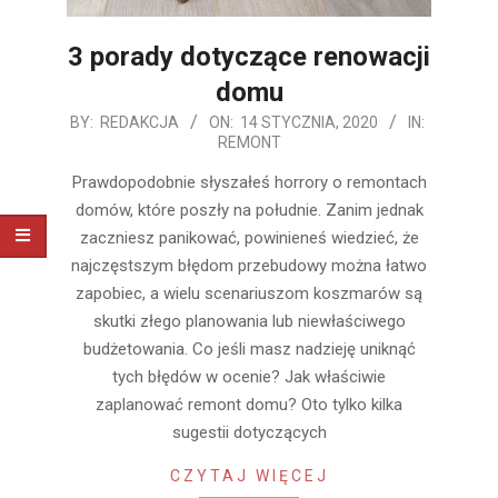
3 porady dotyczące renowacji
domu
2020-
BY:
REDAKCJA
ON:
14 STYCZNIA, 2020
IN:
REMONT
01-
14
Prawdopodobnie słyszałeś horrory o remontach
domów, które poszły na południe. Zanim jednak
zaczniesz panikować, powinieneś wiedzieć, że
najczęstszym błędom przebudowy można łatwo
zapobiec, a wielu scenariuszom koszmarów są
skutki złego planowania lub niewłaściwego
budżetowania. Co jeśli masz nadzieję uniknąć
tych błędów w ocenie? Jak właściwie
zaplanować remont domu? Oto tylko kilka
sugestii dotyczących
CZYTAJ WIĘCEJ