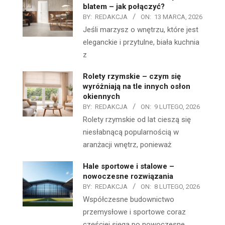
blatem – jak połączyć?
BY:
REDAKCJA
ON:
13 MARCA, 2026
Jeśli marzysz o wnętrzu, które jest
eleganckie i przytulne, biała kuchnia
z
Rolety rzymskie – czym się
wyróżniają na tle innych osłon
okiennych
BY:
REDAKCJA
ON:
9 LUTEGO, 2026
Rolety rzymskie od lat cieszą się
niesłabnącą popularnością w
aranżacji wnętrz, ponieważ
Hale sportowe i stalowe –
nowoczesne rozwiązania
BY:
REDAKCJA
ON:
8 LUTEGO, 2026
Współczesne budownictwo
przemysłowe i sportowe coraz
częściej sięga po nowoczesne