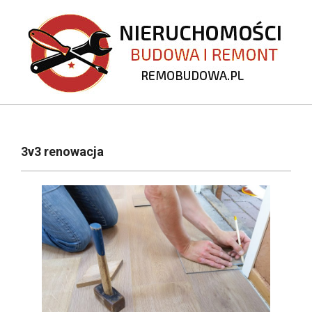
Skip
to
content
REMOBUDOWA.PL
Primary
Navigation
3v3 renowacja
Menu