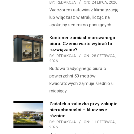
BY:
REDAKCJA
ON:
24 LIPCA, 2026
Wieczorem ustawiasz klimatyzację
lub włączasz wiatrak, licząc na
spokojny sen mimo panujących
Kontener zamiast murowanego
biura. Czemu warto wybrać to
rozwiązanie?
BY:
REDAKCJA
ON:
28 CZERWCA,
2026
Budowa tradycyjnego biura o
powierzchni 50 metrów
kwadratowych zajmuje średnio 6
miesięcy
Zadatek a zaliczka przy zakupie
nieruchomości – kluczowe
różnice
BY:
REDAKCJA
ON:
11 CZERWCA,
2026