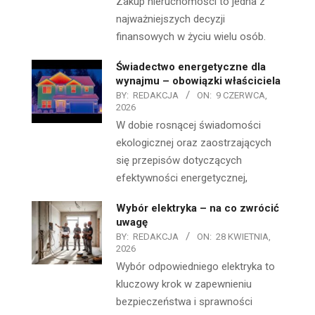
Zakup nieruchomości to jedna z
najważniejszych decyzji
finansowych w życiu wielu osób.
Świadectwo energetyczne dla
wynajmu – obowiązki właściciela
BY:
REDAKCJA
ON:
9 CZERWCA,
2026
W dobie rosnącej świadomości
ekologicznej oraz zaostrzających
się przepisów dotyczących
efektywności energetycznej,
Wybór elektryka – na co zwrócić
uwagę
BY:
REDAKCJA
ON:
28 KWIETNIA,
2026
Wybór odpowiedniego elektryka to
kluczowy krok w zapewnieniu
bezpieczeństwa i sprawności