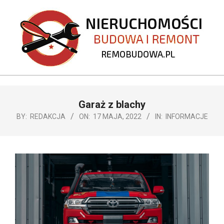
Skip
to
content
REMOBUDOWA.PL
Primary
Garaż z blachy
Navigation
Menu
BY:
REDAKCJA
ON:
17 MAJA, 2022
IN:
INFORMACJE