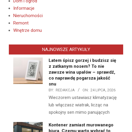
Dom i ogród
Informacje
Nieruchomości
Remont
Wnętrze domu
NAJNOWSZE ARTYKUŁY
Latem śpisz gorzej i budzisz się
z zatkanym nosem? To nie
zawsze wina upałów – sprawdź,
co naprawdę pogarsza jakość
snu
BY:
REDAKCJA
ON:
24 LIPCA, 2026
Wieczorem ustawiasz klimatyzację
lub włączasz wiatrak, licząc na
spokojny sen mimo panujących
Kontener zamiast murowanego
biura. Czemu warto wybrać to