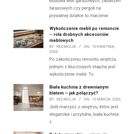
Budowa wiat garażowych, zadaszeń
tarasowych czy pergoli na
prywatnej działce to marzenie
Wykończenie mebli po remoncie
– rola drobnych akcesoriów
meblowych
BY:
REDAKCJA
ON:
10 KWIETNIA,
2026
Po zakończeniu remontu wnętrza,
jednym z kluczowych etapów jest
wykończenie mebli. To
Biała kuchnia z drewnianym
blatem – jak połączyć?
BY:
REDAKCJA
ON:
13 MARCA, 2026
Jeśli marzysz o wnętrzu, które jest
eleganckie i przytulne, biała kuchnia
z