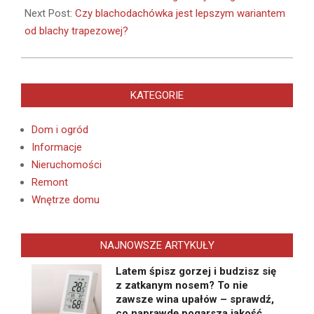
25
Next Post:
Czy blachodachówka jest lepszym wariantem
od blachy trapezowej?
KATEGORIE
Dom i ogród
Informacje
Nieruchomości
Remont
Wnętrze domu
NAJNOWSZE ARTYKUŁY
Latem śpisz gorzej i budzisz się
z zatkanym nosem? To nie
zawsze wina upałów – sprawdź,
co naprawdę pogarsza jakość