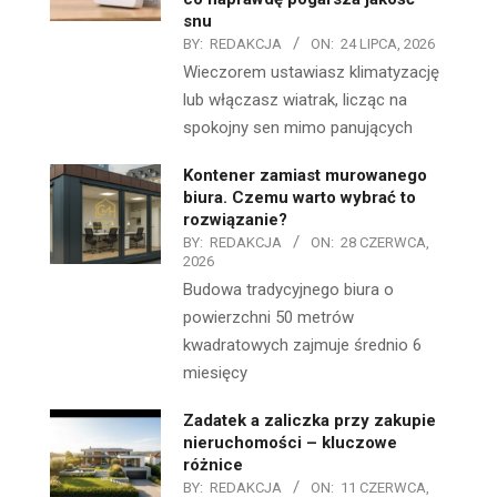
snu
BY:
REDAKCJA
ON:
24 LIPCA, 2026
Wieczorem ustawiasz klimatyzację
lub włączasz wiatrak, licząc na
spokojny sen mimo panujących
Kontener zamiast murowanego
biura. Czemu warto wybrać to
rozwiązanie?
BY:
REDAKCJA
ON:
28 CZERWCA,
2026
Budowa tradycyjnego biura o
powierzchni 50 metrów
kwadratowych zajmuje średnio 6
miesięcy
Zadatek a zaliczka przy zakupie
nieruchomości – kluczowe
różnice
BY:
REDAKCJA
ON:
11 CZERWCA,