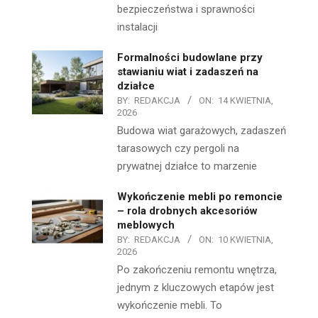
bezpieczeństwa i sprawności
instalacji
Formalności budowlane przy
stawianiu wiat i zadaszeń na
działce
BY:
REDAKCJA
ON:
14 KWIETNIA,
2026
Budowa wiat garażowych, zadaszeń
tarasowych czy pergoli na
prywatnej działce to marzenie
Wykończenie mebli po remoncie
– rola drobnych akcesoriów
meblowych
BY:
REDAKCJA
ON:
10 KWIETNIA,
2026
Po zakończeniu remontu wnętrza,
jednym z kluczowych etapów jest
wykończenie mebli. To