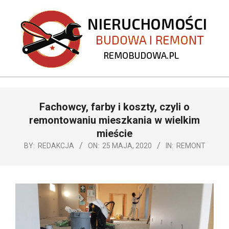
Skip
to
content
REMOBUDOWA.PL
Primary
Fachowcy, farby i koszty, czyli o
Navigation
Menu
remontowaniu mieszkania w wielkim
mieście
BY:
REDAKCJA
ON:
25 MAJA, 2020
IN:
REMONT