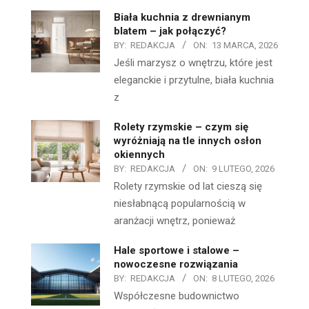
Biała kuchnia z drewnianym
blatem – jak połączyć?
BY:
REDAKCJA
ON:
13 MARCA, 2026
Jeśli marzysz o wnętrzu, które jest
eleganckie i przytulne, biała kuchnia
z
Rolety rzymskie – czym się
wyróżniają na tle innych osłon
okiennych
BY:
REDAKCJA
ON:
9 LUTEGO, 2026
Rolety rzymskie od lat cieszą się
niesłabnącą popularnością w
aranżacji wnętrz, ponieważ
Hale sportowe i stalowe –
nowoczesne rozwiązania
BY:
REDAKCJA
ON:
8 LUTEGO, 2026
Współczesne budownictwo