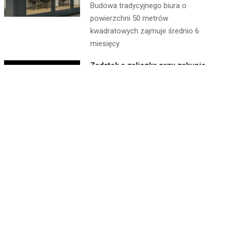
Budowa tradycyjnego biura o
powierzchni 50 metrów
kwadratowych zajmuje średnio 6
miesięcy
Zadatek a zaliczka przy zakupie
nieruchomości – kluczowe
różnice
BY:
REDAKCJA
ON:
11 CZERWCA,
2026
Zakup nieruchomości to jedna z
najważniejszych decyzji
finansowych w życiu wielu osób.
Świadectwo energetyczne dla
wynajmu – obowiązki właściciela
BY:
REDAKCJA
ON:
9 CZERWCA,
2026
W dobie rosnącej świadomości
ekologicznej oraz zaostrzających