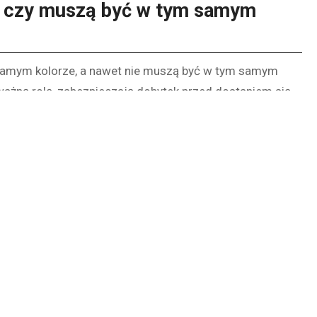
– czy muszą być w tym samym
samym kolorze, a nawet nie muszą być w tym samym
ażną rolę, zabezpieczają dobytek przed dostaniem się
mki, najlepiej z wykończeniem stalowym.
Drzwi Porta
ą się wysoką klasą antywłamaniową. Wybierając skrzydła
 uwagę na ten współczynnik. Skrzydła do łazienki nie
nią zupełnie inną rolę. Ich zadaniem jest oddzielenie
niu, łatwo poruszać się na zawiasach i cieszyć oko. To
e wybrać?
e znaczenie. Bardzo ważne jest, aby wybrać drzwi
posiadają klasę antywłamaniową. Warto pamiętać, że im