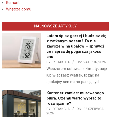
Remont
Wnętrze domu
NAJNOWSZE ARTYKUŁY
Latem śpisz gorzej i budzisz się
z zatkanym nosem? To nie
zawsze wina upałów – sprawdź,
co naprawdę pogarsza jakość
snu
BY:
REDAKCJA
ON:
24 LIPCA, 2026
Wieczorem ustawiasz klimatyzację
lub włączasz wiatrak, licząc na
spokojny sen mimo panujących
Kontener zamiast murowanego
biura. Czemu warto wybrać to
rozwiązanie?
BY:
REDAKCJA
ON:
28 CZERWCA,
2026