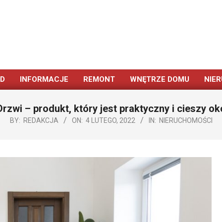
ÓD
INFORMACJE
REMONT
WNĘTRZE DOMU
NIE
Primary
Navigation
Drzwi – produkt, który jest praktyczny i cieszy ok
Menu
BY:
REDAKCJA
ON:
4 LUTEGO, 2022
IN:
NIERUCHOMOŚCI