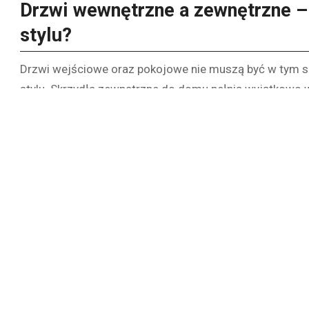
Drzwi wewnętrzne a zewnętrzne 
stylu?
Drzwi wejściowe oraz pokojowe nie muszą być w tym 
stylu. Skrzydła zewnętrzne do domu pełnią wyjątkowo w
w niepowołane ręce. Powinny być mocne, mieć dobre za
mają w swojej ofercie zewnętrzne, które charakteryzuj
zewnętrzne do mieszkania w bloku, powinno się zwrócić
muszą mieć właściwości antywłamaniowych, ponieważ peł
od siebie pomieszczeń. Powinny być wygodne w użytkowa
ich główne zadanie.
Drzwi wejściowe antywłamaniowe – któr
Ochrona mieszkania przed osobami postronnymi ma duż
wejściowe antywłamaniowe. Obecnie niemal wszystkie 