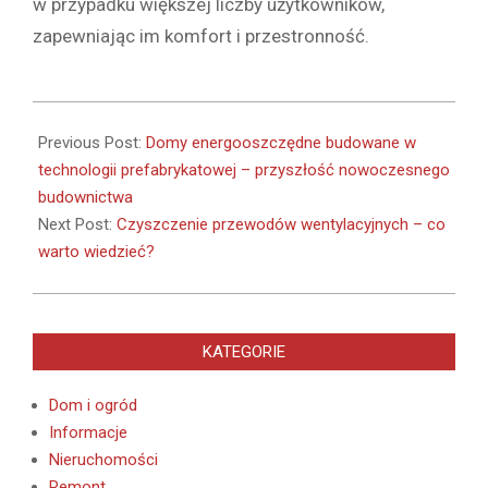
w przypadku większej liczby użytkowników,
zapewniając im komfort i przestronność.
2024-
11-
Previous Post:
Domy energooszczędne budowane w
19
technologii prefabrykatowej – przyszłość nowoczesnego
budownictwa
Next Post:
Czyszczenie przewodów wentylacyjnych – co
warto wiedzieć?
KATEGORIE
Dom i ogród
Informacje
Nieruchomości
Remont