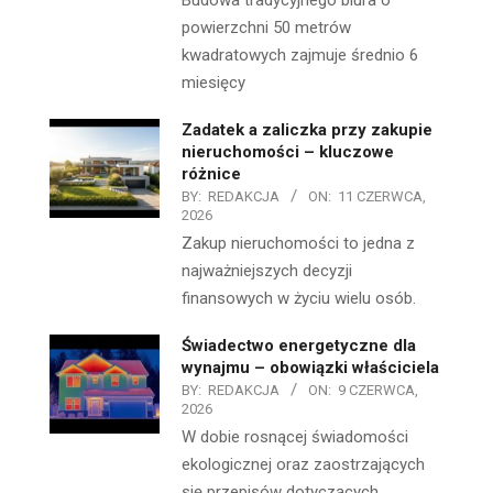
Budowa tradycyjnego biura o
powierzchni 50 metrów
kwadratowych zajmuje średnio 6
miesięcy
Zadatek a zaliczka przy zakupie
nieruchomości – kluczowe
różnice
BY:
REDAKCJA
ON:
11 CZERWCA,
2026
Zakup nieruchomości to jedna z
najważniejszych decyzji
finansowych w życiu wielu osób.
Świadectwo energetyczne dla
wynajmu – obowiązki właściciela
BY:
REDAKCJA
ON:
9 CZERWCA,
2026
W dobie rosnącej świadomości
ekologicznej oraz zaostrzających
się przepisów dotyczących