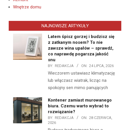
Wnętrze domu
NAJNOWSZE ARTYKUŁY
Latem śpisz gorzej i budzisz się
z zatkanym nosem? To nie
zawsze wina upałów – sprawdź,
co naprawdę pogarsza jakość
snu
BY:
REDAKCJA
ON:
24 LIPCA, 2026
Wieczorem ustawiasz klimatyzację
lub włączasz wiatrak, licząc na
spokojny sen mimo panujących
Kontener zamiast murowanego
biura. Czemu warto wybrać to
rozwiązanie?
BY:
REDAKCJA
ON:
28 CZERWCA,
2026