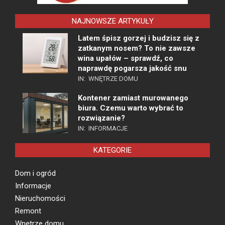
NAJNOWSZE ARTYKUŁY
Latem śpisz gorzej i budzisz się z
zatkanym nosem? To nie zawsze
wina upałów – sprawdź, co
naprawdę pogarsza jakość snu
IN:
WNĘTRZE DOMU
Kontener zamiast murowanego
biura. Czemu warto wybrać to
rozwiązanie?
IN:
INFORMACJE
KATEGORIE
Dom i ogród
Informacje
Nieruchomości
Remont
Wnętrze domu