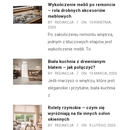
Wykończenie mebli po remoncie
– rola drobnych akcesoriów
meblowych
BY:
REDAKCJA
ON:
10 KWIETNIA,
2026
Po zakończeniu remontu wnętrza,
jednym z kluczowych etapów jest
wykończenie mebli. To
Biała kuchnia z drewnianym
blatem – jak połączyć?
BY:
REDAKCJA
ON:
13 MARCA, 2026
Jeśli marzysz o wnętrzu, które jest
eleganckie i przytulne, biała kuchnia
z
Rolety rzymskie – czym się
wyróżniają na tle innych osłon
okiennych
BY:
REDAKCJA
ON:
9 LUTEGO, 2026