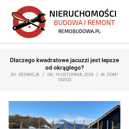
Skip
to
content
REMOBUDOWA.PL
Primary
Dlaczego kwadratowe jacuzzi jest lepsze
Navigation
Menu
od okrągłego?
BY:
REDAKCJA
ON:
19 LISTOPADA, 2024
IN:
DOM I
OGRÓD