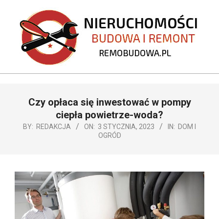
Skip
to
content
REMOBUDOWA.PL
Primary
Czy opłaca się inwestować w pompy
Navigation
Menu
ciepła powietrze-woda?
BY:
REDAKCJA
ON:
3 STYCZNIA, 2023
IN:
DOM I
OGRÓD