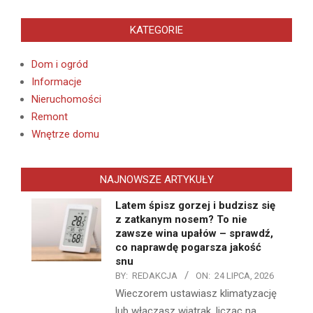
KATEGORIE
Dom i ogród
Informacje
Nieruchomości
Remont
Wnętrze domu
NAJNOWSZE ARTYKUŁY
Latem śpisz gorzej i budzisz się
z zatkanym nosem? To nie
zawsze wina upałów – sprawdź,
co naprawdę pogarsza jakość
snu
BY:
REDAKCJA
ON:
24 LIPCA, 2026
Wieczorem ustawiasz klimatyzację
lub włączasz wiatrak, licząc na