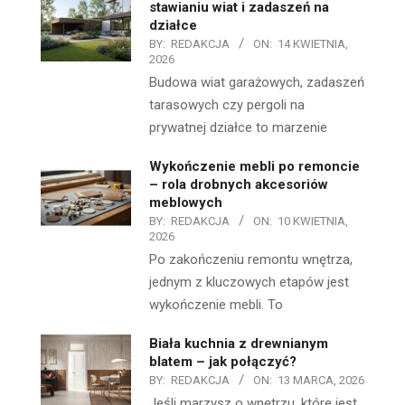
stawianiu wiat i zadaszeń na
działce
BY:
REDAKCJA
ON:
14 KWIETNIA,
2026
Budowa wiat garażowych, zadaszeń
tarasowych czy pergoli na
prywatnej działce to marzenie
Wykończenie mebli po remoncie
– rola drobnych akcesoriów
meblowych
BY:
REDAKCJA
ON:
10 KWIETNIA,
2026
Po zakończeniu remontu wnętrza,
jednym z kluczowych etapów jest
wykończenie mebli. To
Biała kuchnia z drewnianym
blatem – jak połączyć?
BY:
REDAKCJA
ON:
13 MARCA, 2026
Jeśli marzysz o wnętrzu, które jest