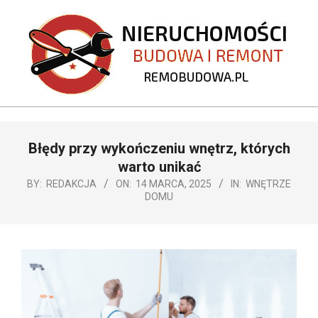
Skip
to
content
REMOBUDOWA.PL
Primary
Błędy przy wykończeniu wnętrz, których
Navigation
Menu
warto unikać
BY:
REDAKCJA
ON:
14 MARCA, 2025
IN:
WNĘTRZE
DOMU