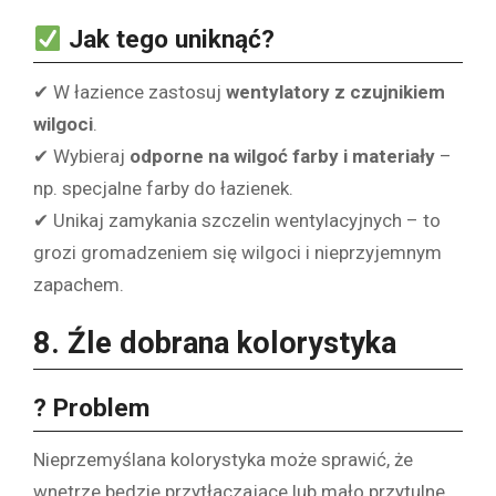
Jak tego uniknąć?
✔ W łazience zastosuj
wentylatory z czujnikiem
wilgoci
.
✔ Wybieraj
odporne na wilgoć farby i materiały
–
np. specjalne farby do łazienek.
✔ Unikaj zamykania szczelin wentylacyjnych – to
grozi gromadzeniem się wilgoci i nieprzyjemnym
zapachem.
8. Źle dobrana kolorystyka
? Problem
Nieprzemyślana kolorystyka może sprawić, że
wnętrze będzie przytłaczające lub mało przytulne.