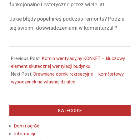
funkcjonalne i estetyczne przez wiele lat.
Jakie błędy popełniłeś podczas remontu? Podziel
się swoimi doświadczeniami w komentarzu! ?
2025-
03-
Previous Post:
Komin wentylacyjny KONKET – kluczowy
14
element skutecznej wentylacji budynku
Next Post:
Drewniane domki rekreacyjne – komfortowy
wypoczynek na własnej działce
KATEGORIE
Dom i ogród
Informacje