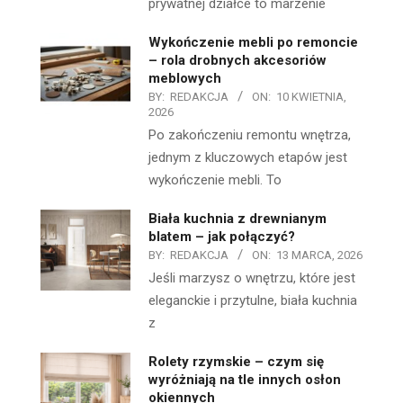
prywatnej działce to marzenie
Wykończenie mebli po remoncie
– rola drobnych akcesoriów
meblowych
BY:
REDAKCJA
ON:
10 KWIETNIA,
2026
Po zakończeniu remontu wnętrza,
jednym z kluczowych etapów jest
wykończenie mebli. To
Biała kuchnia z drewnianym
blatem – jak połączyć?
BY:
REDAKCJA
ON:
13 MARCA, 2026
Jeśli marzysz o wnętrzu, które jest
eleganckie i przytulne, biała kuchnia
z
Rolety rzymskie – czym się
wyróżniają na tle innych osłon
okiennych