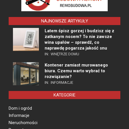
NAJNOWSZE ARTYKUŁY
Latem śpisz gorzej i budzisz się z
zatkanym nosem? To nie zawsze
wina upałów – sprawdź, co
naprawdę pogarsza jakość snu
IN:
WNĘTRZE DOMU
Kontener zamiast murowanego
biura. Czemu warto wybrać to
rozwiązanie?
IN:
INFORMACJE
KATEGORIE
Dom i ogród
Informacje
Nieruchomości