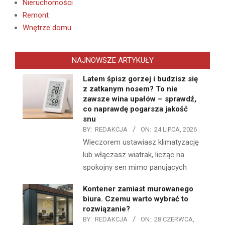
Nieruchomości
Remont
Wnętrze domu
NAJNOWSZE ARTYKUŁY
Latem śpisz gorzej i budzisz się
z zatkanym nosem? To nie
zawsze wina upałów – sprawdź,
co naprawdę pogarsza jakość
snu
BY:
REDAKCJA
ON:
24 LIPCA, 2026
Wieczorem ustawiasz klimatyzację
lub włączasz wiatrak, licząc na
spokojny sen mimo panujących
Kontener zamiast murowanego
biura. Czemu warto wybrać to
rozwiązanie?
BY:
REDAKCJA
ON:
28 CZERWCA,