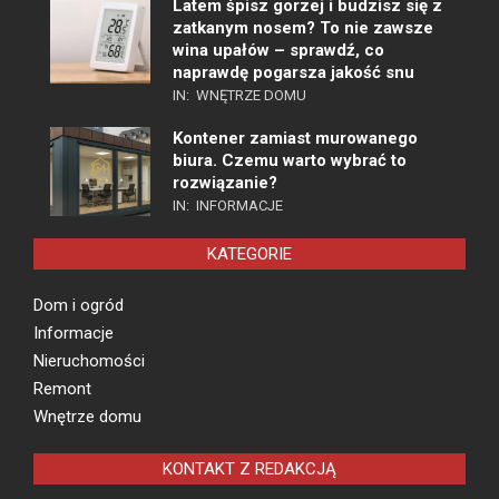
Latem śpisz gorzej i budzisz się z
zatkanym nosem? To nie zawsze
wina upałów – sprawdź, co
naprawdę pogarsza jakość snu
IN:
WNĘTRZE DOMU
Kontener zamiast murowanego
biura. Czemu warto wybrać to
rozwiązanie?
IN:
INFORMACJE
KATEGORIE
Dom i ogród
Informacje
Nieruchomości
Remont
Wnętrze domu
KONTAKT Z REDAKCJĄ