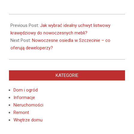
2025-
02-
Previous Post:
Jak wybrać idealny uchwyt listwowy
24
krawędziowy do nowoczesnych mebli?
Next Post:
Nowoczesne osiedla w Szczecinie – co
oferują deweloperzy?
KATEGORIE
Dom i ogród
Informacje
Nieruchomości
Remont
Wnętrze domu