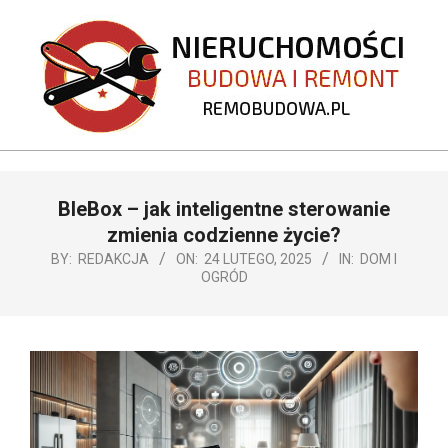
Skip
to
content
REMOBUDOWA.PL
Primary
BleBox – jak inteligentne sterowanie
Navigation
Menu
zmienia codzienne życie?
BY:
REDAKCJA
ON:
24 LUTEGO, 2025
IN:
DOM I
OGRÓD