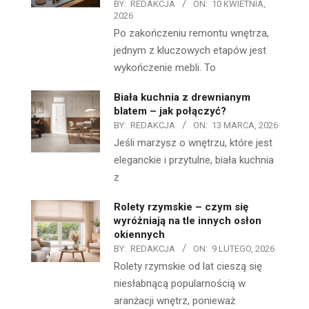
BY:
REDAKCJA
ON:
10 KWIETNIA,
2026
Po zakończeniu remontu wnętrza,
jednym z kluczowych etapów jest
wykończenie mebli. To
Biała kuchnia z drewnianym
blatem – jak połączyć?
BY:
REDAKCJA
ON:
13 MARCA, 2026
Jeśli marzysz o wnętrzu, które jest
eleganckie i przytulne, biała kuchnia
z
Rolety rzymskie – czym się
wyróżniają na tle innych osłon
okiennych
BY:
REDAKCJA
ON:
9 LUTEGO, 2026
Rolety rzymskie od lat cieszą się
niesłabnącą popularnością w
aranżacji wnętrz, ponieważ