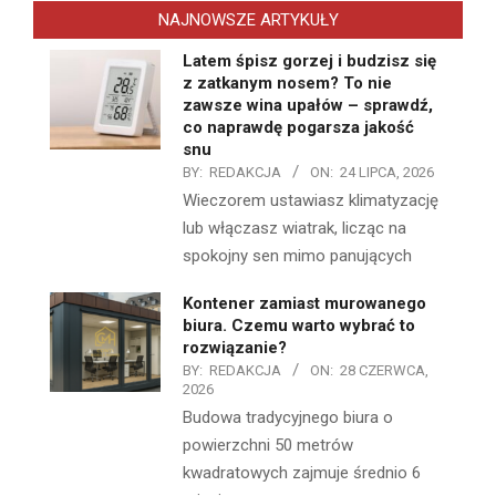
NAJNOWSZE ARTYKUŁY
Latem śpisz gorzej i budzisz się
z zatkanym nosem? To nie
zawsze wina upałów – sprawdź,
co naprawdę pogarsza jakość
snu
BY:
REDAKCJA
ON:
24 LIPCA, 2026
Wieczorem ustawiasz klimatyzację
lub włączasz wiatrak, licząc na
spokojny sen mimo panujących
Kontener zamiast murowanego
biura. Czemu warto wybrać to
rozwiązanie?
BY:
REDAKCJA
ON:
28 CZERWCA,
2026
Budowa tradycyjnego biura o
powierzchni 50 metrów
kwadratowych zajmuje średnio 6